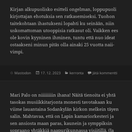
Kirjan alku­puo­lisko esit­teli ongelman, loppu­puoli
kirjot­tajan ehotuksia sen ratka­se­mi­seksi. Tuohon
taite­koh­taan ihas­tuk­seni lopahti ku seinään, niin
usko­mat­toman utoop­pisia ratkasut oli. Vaikken ees
ole kovin kyyninen ihminen, tuntu että nuo ideat
ostaak­seni minun pitäs olla ainaki 25 vuotta naii­
vimpi.
Julkaistu
Kategoriat
artikkeli
Mastodon
17. 12. 2023
kerronta
Jätä kommentti
Mari Palo on niiiiiiiin ihana! Näitä tienoita ei yhtä
tasokas musiikki­tarjonta monesti tavo­ta­kaan ku
viime lauan­taina Sodan­kylän kirkon melkein täyen
salin. Mahtavaa, että on Lapin kama­rior­kes­teri ja
sen ansiosta maan paras, kaunein ja symp­piksin
sopraano yhtäkkiä naapu­ri­kun­nassa visii­tillä. (Ja