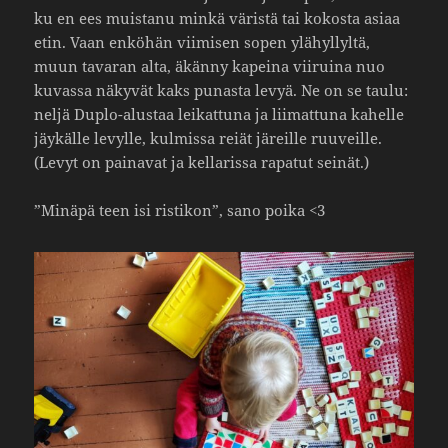
ku en ees muis­tanu minkä väristä tai kokosta asiaa
etin. Vaan enköhän viimisen sopen ylähyl­lyltä,
muun tavaran alta, äkänny kapeina viiruina nuo
kuvassa näkyvät kaks punasta levyä. Ne on se taulu:
neljä Duplo-alustaa leikat­tuna ja liimat­tuna kahelle
jäykälle levylle, kulmissa reiät järeille ruuveille.
(Levyt on painavat ja kella­rissa rapatut seinät.)
”Minäpä teen isi ristikon”, sano poika <3