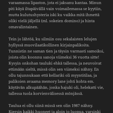
varaa­massa lipaston, jota ei jaksanu kantaa. Minun
piti käyä ilta­päi­vällä vain voimai­le­massa se kyytiin,
mutta kulu­tus­hys­teria iski ku vaikka mitä ihmettä
oliki vielä jäljellä (ml. sokeien domino) ja hinta
omava­lin­tainen.
Tein jo lähtöä, ku silmiin osu seka­laisten lelujen
hyllyssä muovi­laa­ti­kol­linen kirjain­pa­li­koita.
Tunnistin ne saman tien ja täysin varmasti samoiksi,
joista olin koonnu sanoja viimeksi 36 vuotta sitte!
Kysyin onkohan tauluki ehkä tallessa, ja neuvoivat
etti­mään sieltä, missä olin sen viimeksi nähny. En
ollu tajun­nu­kaan että kella­riki oli myyn­ti­tilaa, ja
pali­koien avaama memory lane johti kohta em.
käytävän alku­päähän, jonka hajuki oli, hele­katti vie,
tallessa tuola korvien­vä­li­sessä mönjässä.
Taulua ei ollu siinä missä sen olin 1987 nähny.
Kiersin kaikki huoneet ja aloin jo luopua, varsinki