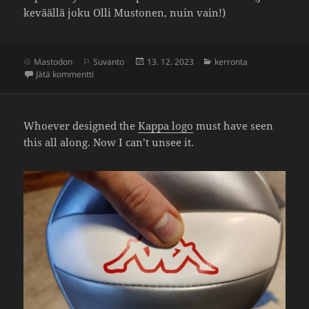
keväällä joku Olli Mustonen, nuin vain!)
Julkaistu
Kategoriat
Mastodon
Suvanto
13. 12. 2023
kerronta
artikkeliin Mari Palo
Jätä kommentti
Whoever designed the
Kappa logo
must have seen
this all along. Now I can’t unsee it.