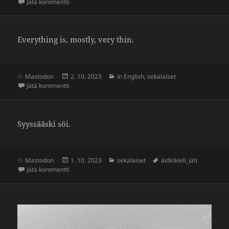
artikkeliin Monitaituri
Jätä kommentti
Everyt­hing is, mostly, very thin.
Julkaistu
Kategoriat
Mastodon
2. 10. 2023
in English
,
sekalaiset
artikkeliin Everything is, mostly, very thin
Jätä kommentti
Syys­sääski söi.
Julkaistu
Kategoriat
Avainsanat
Mastodon
1. 10. 2023
sekalaiset
äidinkieli_iäti
artikkeliin Syyssääski söi
Jätä kommentti