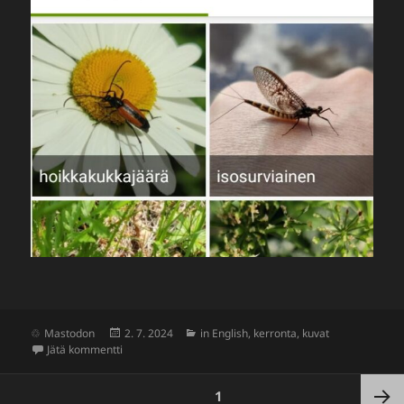
Julkaistu
Kategoriat
Mastodon
2. 7. 2024
in English
,
kerronta
,
kuvat
artikkeliin Isosurviainen
Jätä kommentti
Artikkelien
SIVU
1