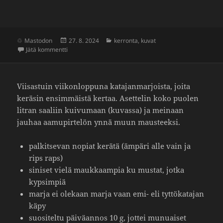
Julkaistu
Kategoriat
Mastodon
27. 8. 2024
kerronta
,
kuvat
artikkeliin Kaljalla käynti on kulttuuria
Jätä kommentti
Viisas­tuin viikon­lop­puna kata­jan­mar­joista, joita
keräsin ensim­mäistä kertaa. Aset­telin koko puolen
litran saaliin kuivu­maan (kuvassa) ja meinaan
jauhaa aamu­pir­telön ynnä muun maus­teeksi.
palkit­sevan nopiat kerätä (ämpäri alle vain ja
rips raps)
siniset vielä mauk­kaampia ku mustat, jotka
kypsimpiä
marja ei olekaan marja vaan emi- eli tyttö­ka­tajan
käpy
suosi­teltu päivä­annos 10 g, jottei munuaiset