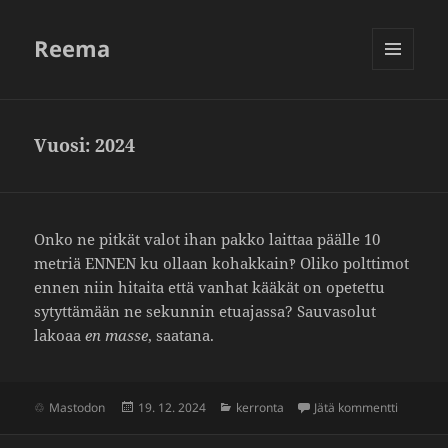
Reema
VALIKKO
JA
VIMPAIMET
Vuosi:
2024
Onko ne pitkät valot ihan pakko laittaa päälle 10
metriä ENNEN ku ollaan kohak­kain‽ Oliko polt­timot
ennen niin hitaita että vanhat kääkät on opetettu
sytyt­tä­mään ne sekunnin etua­jassa? Sauva­solut
lakoaa
en masse
, saatana.
Julkaistu
Kategoriat
artikkeli
Mastodon
19. 12. 2024
kerronta
Jätä kommentti