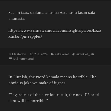
Saatan taas, saatana, anastaa Asta­nasta tasan sata
ananasta.
https://​www​.seli​nawa​mucii​.com/​i​n​s​i​g​h​t​s​/​p​r​i​c​e​s​/​k​a​z​a​
k​h​s​t​a​n​/​p​i​n​e​a​p​ples/
Julkaistu
Kategoriat
Avainsanat
Mastodon
7. 8. 2024
sekalaiset
äidinkieli_iäti
artikkeliin Sanat natsaa
Jätä kommentti
In Finnish, the word kamala means horrible. The
obvious joke we make of it goes:
”Regard­less of the elec­tion result, the next US presi­
dent will be horrible.”