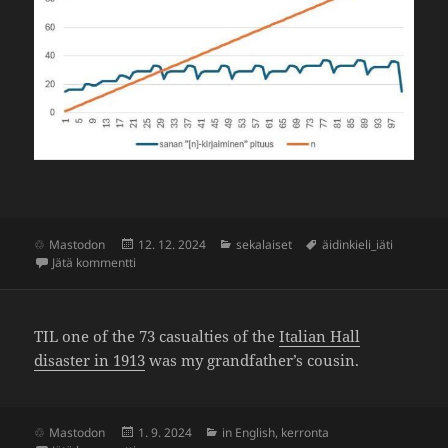
Julkaistu
Kategoriat
Avainsanat
Mastodon
12. 12. 2024
sekalaiset
äidinkieli_iäti
artikkeliin n-kirjaimiset
Jätä kommentti
TIL one of the 73 casual­ties of the
Italian Hall
disaster in 1913
was my grandfather’s cousin.
Julkaistu
Kategoriat
Mastodon
1. 9. 2024
in English
,
kerronta