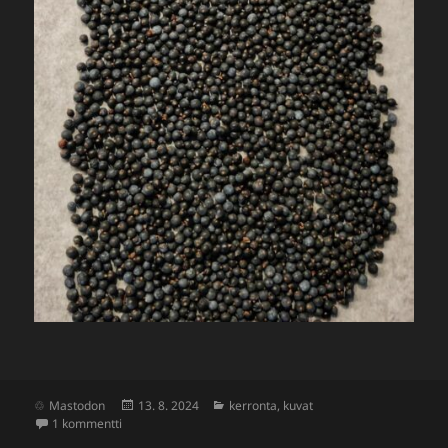
Julkaistu
Kategoriat
Mastodon
13. 8. 2024
kerronta
,
kuvat
artikkeliin Juniper communis
1 kommentti