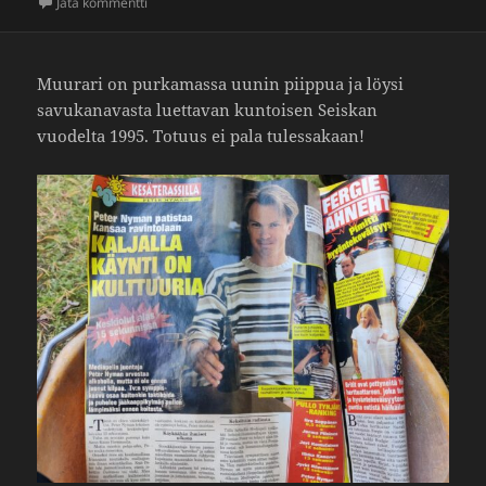
artikkeliin Calumetin paniikki
Jätä kommentti
Muurari on purka­massa uunin piippua ja löysi
savu­ka­na­vasta luet­tavan kuntoisen Seiskan
vuodelta 1995. Totuus ei pala tules­sa­kaan!