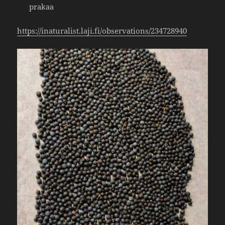
prakaa
https://​inatu​ra​list​.laji​.fi/​o​b​s​e​r​v​a​t​i​o​n​s​/​2​3​4​7​28940