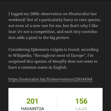
I logged my 200th obser­va­tion on #Inatu­ra­list last
weekend! Not of a particu­larly fancy or rare species,
not even of a new one for me, but that’s why I like
Inat: it’s not a compe­ti­tion, and each tiny cont­ri­bu­
tion adds a pixel to the big picture.
Consi­de­ring Ephe­mera vulgata is found, accor­ding
to Wiki­pedia, ”throug­hout most of Europe”, I’m
surprised this species of #mayfly does not seem to
have a common name in English.
https://​inatu​ra​list​.laji​.fi/​o​b​s​e​r​v​a​t​i​o​n​s​/​2​2​6​1​44564