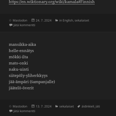
https://​en​.wiktio​nary​.org/​w​i​k​i​/​k​a​m​a​l​a​#​F​i​nnish
Julkaistu
Kategoriat
Mastodon
24. 7. 2024
in English
,
sekalaiset
artikkeliin Kamala
Jätä kommentti
mansikka-aika
helle-ennätys
mökki-ilta
mato-onki
naku-uinti
siite­pöly-yliherk­kyys
jää-ämpäri (šampan­jalle)
jäätelö-överit
Julkaistu
Kategoriat
Avainsanat
Mastodon
13. 7. 2024
sekalaiset
äidinkieli_iäti
artikkeliin Kesä
Jätä kommentti