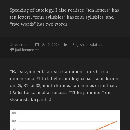
Spea­king of auto­logy, I also realised “ten letters” has
ten letters, “four syllables” has four syllables, and
“two words” has two words.
Julkaistu
Kategoriat
Mastodon
12. 12. 2024
in English
,
sekalaiset
artikkeliin Autology
Jätä kommentti
”Kaksi­kym­men­tä­kuusi­kir­jai­minen” on 29-kirjai­
minen sana. Yhtä lähelle auto­lo­giaa pääs­tään, kun n
on 29, 31 tai 32, mutta kolmea lähemmäs ei millään.
(Paitsi fuskaa­malla: sanassa ”11-kirjai­minen” on
yksi­toista kirjainta.)