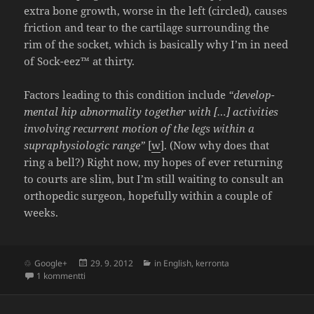
extra bone growth, worse in the left (circled), causes
fric­tion and tear to the carti­lage surroun­ding the
rim of the socket, which is basically why I’m in need
of Sock-eez™ at thirty.
Factors leading to this condi­tion include
“deve­lop­
mental hip abnor­ma­lity together with […] acti­vi­ties
invol­ving recur­rent motion of the legs within a
suprap­hy­sio­logic range”
[
w
]. (Now why does that
ring a bell?) Right now, my hopes of ever retur­ning
to courts are slim, but I’m still waiting to consult an
ortho­pedic surgeon, hope­fully within a couple of
weeks.
Julkaistu
Kategoriat
Google+
29. 9. 2012
in English
,
kerronta
artikkeliin Femoroacetabular impingement
1 kommentti