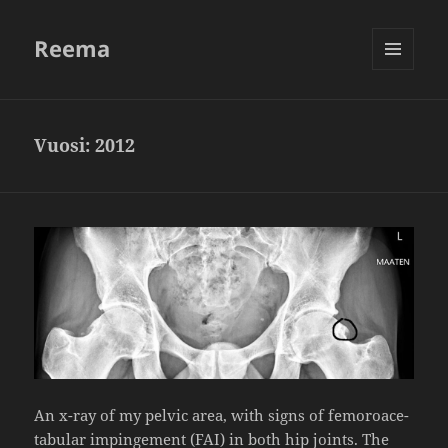
Reema
VALIKKO
JA
VIMPAIMET
Vuosi:
2012
An x-ray of my pelvic area, with signs of femo­roace­
ta­bular impin­ge­ment (FAI) in both hip joints. The