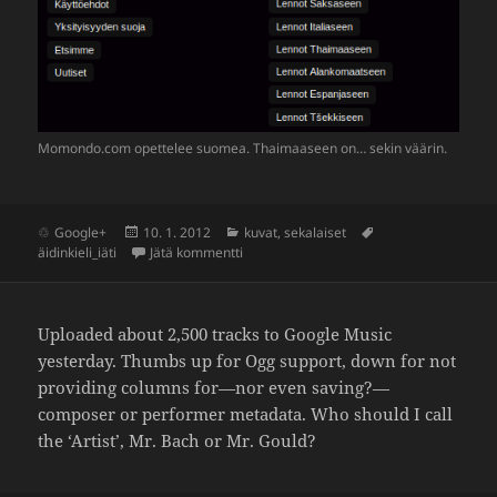
Momondo​.com opet­telee suomea. Thai­maa­seen on… sekin väärin.
Julkaistu
Kategoriat
Avainsanat
Google+
10. 1. 2012
kuvat
,
sekalaiset
artikkeliin Thaimaaseen
äidinkieli_iäti
Jätä kommentti
Uploaded about 2,500 tracks to Google Music
yesterday. Thumbs up for Ogg support, down for not
provi­ding columns for—nor even saving?—
composer or performer meta­data. Who should I call
the ‘Artist’, Mr. Bach or Mr. Gould?