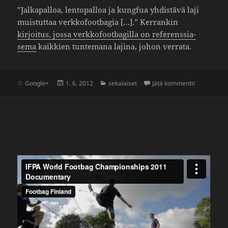
”Jalka­palloa, lento­palloa ja kungfua yhdis­tävä laji
muis­tuttaa verk­ko­foot­bagia […].” Kerrankin
kirjoitus, jossa verk­ko­foot­ba­gilla on refe­rens­sia­
sema
kaik­kien tunte­mana lajina, johon verrata.
Julkaistu
Kategoriat
artikkeliin 
Google+
1. 6. 2012
sekalaiset
Jätä kommentti