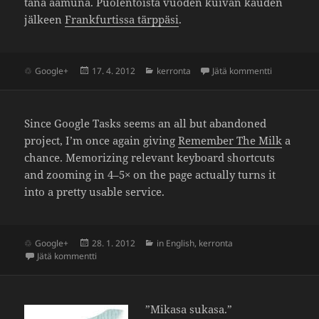
tänä aamuna. Puolen­toista vuoden kuivan kauden
jälkeen
Frank­fur­tissa tärp­päsi
.
Julkaistu
Kategoriat
artikkeliin 
Google+
17. 4. 2012
kerronta
Jätä kommentti
Since Google Tasks seems an all but aban­doned
project, I’m once again giving
Remember The Milk
a
chance. Memo­rizing rele­vant keyboard shortcuts
and zooming in 4–5× on the page actually turns it
into a pretty usable service.
Julkaistu
Kategoriat
Google+
28. 1. 2012
in English
,
kerronta
artikkeliin Remember the milk
Jätä kommentti
”Mikasa sukasa.”