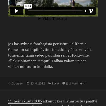
Jos käsi­tyk­sesi foot­ba­gista perustuu Cali­fornia
Game­siin tai hipih­tä­viin rinkeihin yläas­teen väli­
tun­neilta, tämä video päivittää sen 2010-luvulle.
Ylle­kir­joit­ta­neen rimpuilu alkaa vähän vajaan
viiden minuutin kohdalla.
Julkaistu
Kategoriat
artikkeliin IF
Google+
23. 4. 2012
kuvat
Jätä kommentti
11. heinä­kuuta 2005
alkanut keräi­ly­har­rastus päättyi