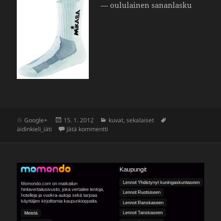
— oulu­lainen sanan­lasku
Julkaistu
Kategoriat
Avainsanat
Google+
15. 1. 2012
kuvat
,
sekalaiset
artikkeliin Mikasa sukasa
äidinkieli_iäti
Jätä kommentti