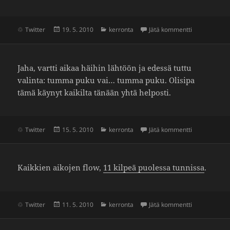
Julkaistu
Kategoriat
artikkeliin K
Twitter
19. 5. 2010
kerronta
Jätä kommentti
Jaha, vartti aikaa häihin lähtöön ja edessä tuttu
valinta: tumma puku vai… tumma puku. Olisipa
tämä käynyt kaikilta tänään yhtä helposti.
Julkaistu
Kategoriat
artikkeliin 
Twitter
15. 5. 2010
kerronta
Jätä kommentti
Kaik­kien aikojen flow,
11 kilpeä puolessa tunnissa
.
Julkaistu
Kategoriat
artikkeliin 11
Twitter
11. 5. 2010
kerronta
Jätä kommentti