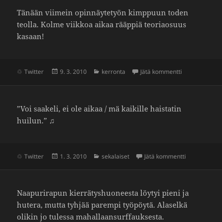
Tänään viimein opin­näy­te­työn kimp­puun toden
teolla. Kolme viikkoa aikaa rääppiä teoriao­suus
kasaan!
Julkaistu
Kategoriat
artikkeliin Op
Twitter
9. 3. 2010
kerronta
Jätä kommentti
”Voi saakeli, ei ole aikaa / mä kaikille hais­tatin
huilun.” ♫
Julkaistu
Kategoriat
artikkeliin Vo
Twitter
1. 3. 2010
sekalaiset
Jätä kommentti
Naapu­ri­rapun kier­rä­tys­huo­neesta löytyi pieni ja
hutera, mutta tyhjää parempi työpöytä. Alaselkä
olikin jo tulessa mahal­laan­surf­fauk­sesta.