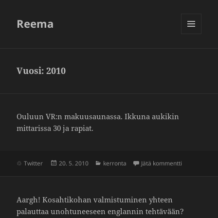
Reema
VALIKKO
JA
VIMPAIMET
Vuosi:
2010
Ouluun VR:n makuusau­nassa. Ikkuna aukikin
mitta­rissa 30 ja rapiat.
Julkaistu
Kategoriat
artikkeliin 
Twitter
20. 5. 2010
kerronta
Jätä kommentti
Aargh! Kosah­ti­kohan valmis­tu­minen yhteen
palauttaa unoh­tu­nee­seen englannin tehtä­vään?