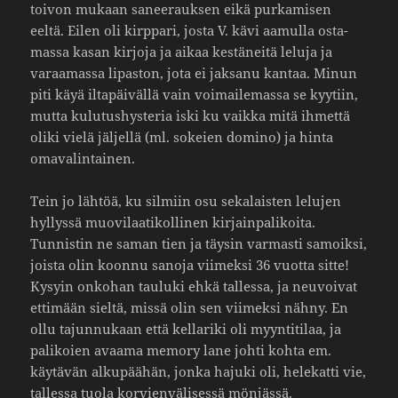
toivon mukaan sanee­rauksen eikä purka­misen
eeltä. Eilen oli kirp­pari, josta V. kävi aamulla osta­
massa kasan kirjoja ja aikaa kestä­neitä leluja ja
varaa­massa lipaston, jota ei jaksanu kantaa. Minun
piti käyä ilta­päi­vällä vain voimai­le­massa se kyytiin,
mutta kulu­tus­hys­teria iski ku vaikka mitä ihmettä
oliki vielä jäljellä (ml. sokeien domino) ja hinta
omava­lin­tainen.
Tein jo lähtöä, ku silmiin osu seka­laisten lelujen
hyllyssä muovi­laa­ti­kol­linen kirjain­pa­li­koita.
Tunnistin ne saman tien ja täysin varmasti samoiksi,
joista olin koonnu sanoja viimeksi 36 vuotta sitte!
Kysyin onkohan tauluki ehkä tallessa, ja neuvoivat
etti­mään sieltä, missä olin sen viimeksi nähny. En
ollu tajun­nu­kaan että kella­riki oli myyn­ti­tilaa, ja
pali­koien avaama memory lane johti kohta em.
käytävän alku­päähän, jonka hajuki oli, hele­katti vie,
tallessa tuola korvien­vä­li­sessä mönjässä.