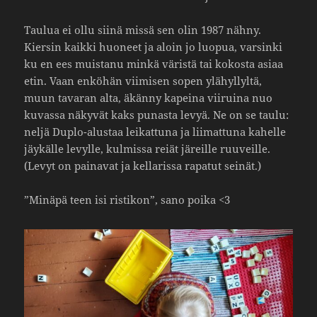
Taulua ei ollu siinä missä sen olin 1987 nähny.
Kiersin kaikki huoneet ja aloin jo luopua, varsinki
ku en ees muis­tanu minkä väristä tai kokosta asiaa
etin. Vaan enköhän viimisen sopen ylähyl­lyltä,
muun tavaran alta, äkänny kapeina viiruina nuo
kuvassa näkyvät kaks punasta levyä. Ne on se taulu:
neljä Duplo-alustaa leikat­tuna ja liimat­tuna kahelle
jäykälle levylle, kulmissa reiät järeille ruuveille.
(Levyt on painavat ja kella­rissa rapatut seinät.)
”Minäpä teen isi ristikon”, sano poika <3