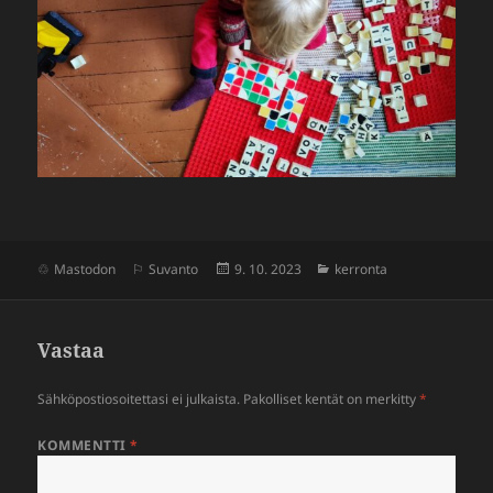
Julkaistu
Kategoriat
Mastodon
Suvanto
9. 10. 2023
kerronta
Vastaa
Sähköpostiosoitettasi ei julkaista.
Pakolliset kentät on merkitty
*
KOMMENTTI
*