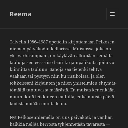
Reema
VALIKKO
JA
VIMPAIMET
Talvella 1986–1987 opet­telin kirjot­ta­maan Pelko­sen­
niemen päivä­kodin kella­rissa. Muis­tossa, joka on
yks varha­sim­piani, on käytävän alku­pään seinällä
taulu ja sen eessä iso laari kirjain­pa­li­koita, joita voi
kiin­nittää tauluun. Sanoja saa tietenki tehtyä
vaakaan tai pystyyn niin ku risti­koissa, ja olen
tohkeis­sani kirjainten ja niien yhis­tel­mien ehty­mät­
tö­mältä tuntu­vasta määrästä. En muista kenen­kään
muun ikinä leik­ki­neen taululla, enkä muista päivä­
ko­dista mitään muuta lelua.
Nyt Pelko­sen­nie­mellä on uus päivä­koti, ja vanhan
kaikkia neljää kerrosta tyhjen­ne­tään tava­rasta —