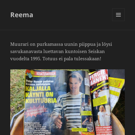
Reema
VALIKKO
JA
VIMPAIMET
Muurari on purka­massa uunin piippua ja löysi
savu­ka­na­vasta luet­tavan kuntoisen Seiskan
vuodelta 1995. Totuus ei pala tules­sa­kaan!