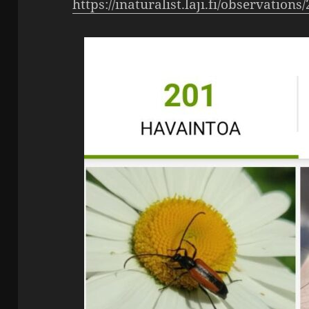
https://​inatu​ra​list​.laji​.fi/​o​b​s​e​r​v​a​t​i​o​n​s