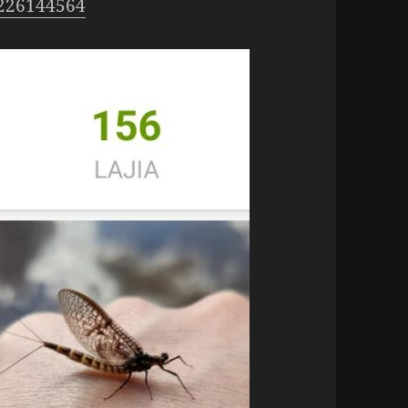
​/​2​2​6​1​44564