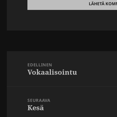
Artikkelien
selaus
EDELLINEN
Vokaalisointu
Edellinen
artikkeli:
SEURAAVA
Kesä
Seuraava
artikkeli: