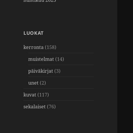
huhtikuu 2025
LUOKAT
kerronta
(158)
muistelmat
(14)
päiväkirjat
(3)
unet
(2)
kuvat
(117)
sekalaiset
(76)