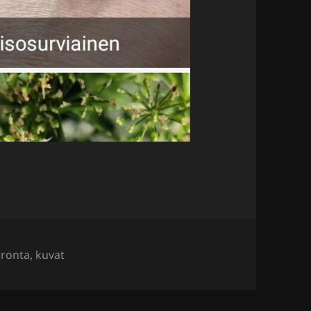
rronta
,
kuvat