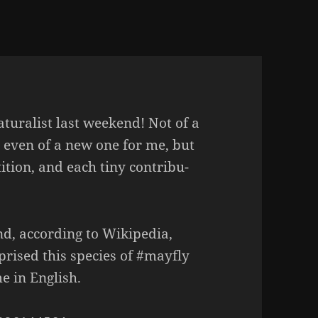
tu­ra­list last weekend! Not of a
ot even of a new one for me, but
i­tion, and each tiny cont­ri­bu­
d, accor­ding to Wiki­pedia,
prised this species of #mayfly
 in English.