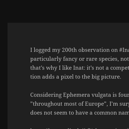
I logged my 200th obser­va­tion on #Ina
particu­larly fancy or rare species, n
that’s why I like Inat: it’s not a compe­t
tion adds a pixel to the big picture.
Consi­de­ring Ephe­mera vulgata is foun
”throug­hout most of Europe”, I’m sur
does not seem to have a common name