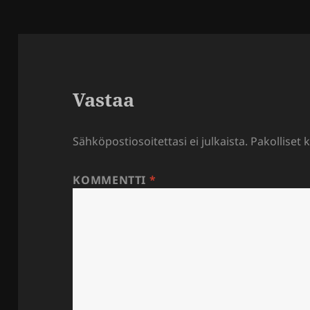
Vastaa
Sähköpostiosoitettasi ei julkaista.
Pakolliset 
KOMMENTTI
*