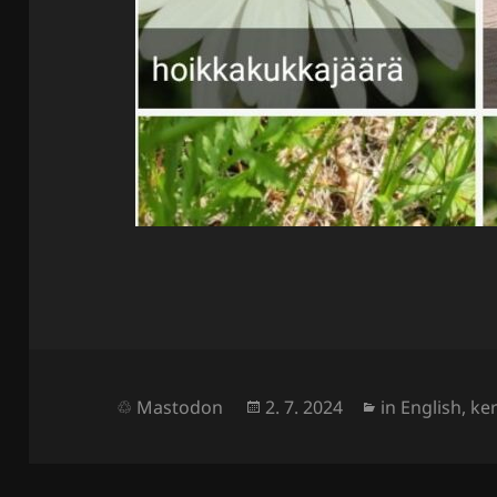
Julkaistu
Kategoriat
Mastodon
2. 7. 2024
in English
,
ke