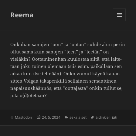
Reema
VALIKKO
JA
VIMPAIMET
Onkohan sanojen ”oon” ja ”ootan” suhde alun perin
ollut sama kuin sanojen ”teen” ja ”teetän” on
vieläkin? Ootta­mi­nenhan kuulostaa siltä, että laite­
taan joku toinen olemaan (siis esim. paikal­laan sen
aikaa kun itse tehdään). Onko voinut käydä kauan
sitten Volgan taka­pen­killä sellainen semant­tinen
napai­suus­käännös, että ”ootta­jasta” onkin tullut se,
jota o(d)otetaan?
Julkaistu
Kategoriat
Avainsanat
Mastodon
24. 5. 2024
sekalaiset
äidinkieli_iäti