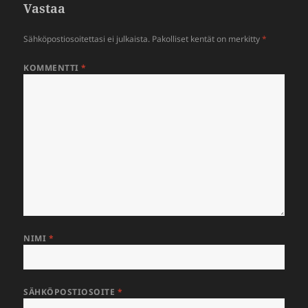
Vastaa
Sähköpostiosoitettasi ei julkaista.
Pakolliset kentät on merkitty
*
KOMMENTTI
*
NIMI
*
SÄHKÖPOSTIOSOITE
*