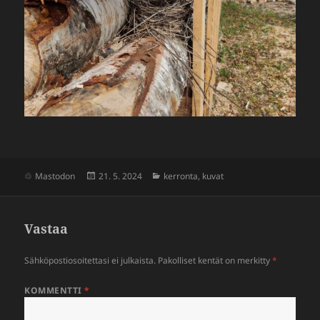
Julkaistu
Kategoriat
Mastodon
21. 5. 2024
kerronta
,
kuvat
Vastaa
Sähköpostiosoitettasi ei julkaista.
Pakolliset kentät on merkitty
*
KOMMENTTI
*