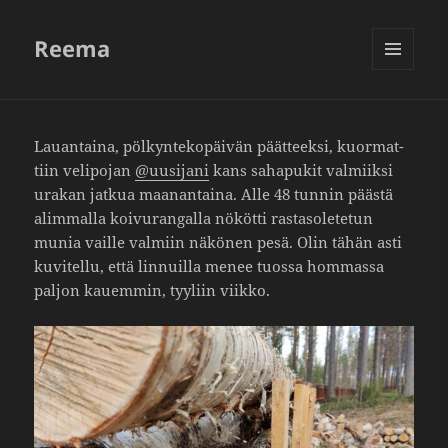
Reema
VALIKKO
JA
VIMPAIMET
Lauan­taina, pölkyn­te­ko­päivän päät­teeksi, kuor­mat­
tiin veli­pojan
@uusijani
kans saha­pukit valmiiksi
urakan jatkua maanan­taina. Alle 48 tunnin päästä
alim­malla koivu­ran­galla nökötti rasta­so­le­tetun
munia vaille valmiin näkönen pesä. Olin tähän asti
kuvi­tellu, että linnuilla menee tuossa hommassa
paljon kauemmin, tyyliin viikko.