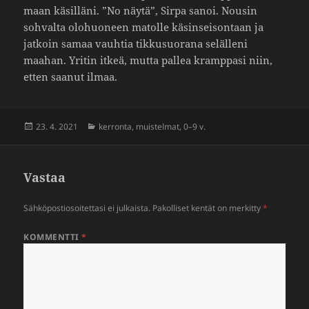
maan käsil­läni. ”No näytä”, Sirpa sanoi. Nousin
sohvalta olohuo­neen matolle käsin­sei­son­taan ja
jatkoin samaa vauhtia tikkusuo­rana seläl­leni
maahan. Yritin itkeä, mutta pallea kramp­pasi niin,
etten saanut ilmaa.
Julkaistu
Kategoriat
23. 4. 2021
kerronta
,
muistelmat
,
0–9 v.
Vastaa
Sähköpostiosoitettasi ei julkaista.
Pakolliset kentät on merkitty
*
KOMMENTTI
*