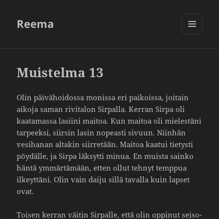
Reema
VALIKKO
JA
VIMPAIMET
Muistelma 13
Olin päivä­hoi­dossa monissa eri paikoissa, joitain
aikoja saman rivi­talon Sirpalla. Kerran Sirpa oli
kaata­massa lasiini maitoa. Kun maitoa oli mieles­täni
tarpeeksi, siirsin lasin nopeasti sivuun. Niinhän
vesi­hanan altakin siir­re­tään. Maitoa kaatui tietysti
pöydälle, ja Sirpa läksytti minua. En muista sainko
häntä ymmär­tä­mään, etten ollut tehnyt temppua
ilkeyt­täni. Olin vain daiju sillä tavalla kuin lapset
ovat.
Toisen kerran väitin Sirpalle, että olin oppinut seiso­