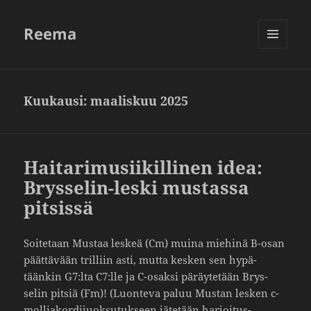
Reema
VALIKKO
JA
VIMPAIMET
Kuukausi:
maaliskuu 2025
Haitarimusiikillinen idea:
Brysselin-leski mustassa
pitsissä
Soite­taan Mustaa leskeä (Cm) muina miehinä B-osan
päät­tä­vään tril­liin asti, mutta kesken sen hypä­
täänkin G7:lta C7:lle ja C-osaksi päräy­te­tään Brys­
selin pitsiä (Fm)! (Luon­teva paluu Mustan lesken c-
mollia­kor­di­juok­su­tuk­seen jäte­tään harjoitus­