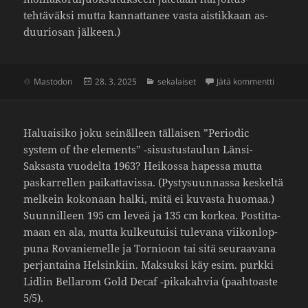
tehtäväksi mutta kannat­tanee vasta aistik­kaan as-
duuriosan jälkeen.)
Julkaistu
Kategoriat
artikkeli
Mastodon
28. 3. 2025
sekalaiset
Jätä kommentti
Haluai­siko joku seinäl­leen tällaisen ”Periodic
system of the elements” ‑sisus­tus­taulun Länsi-
Saksasta vuodelta 1963? Heikossa hapessa mutta
paskar­rellen paikat­ta­vissa. (Pysty­suun­nassa keskeltä
melkein koko­naan halki, mitä ei kuvasta huomaa.)
Suun­nil­leen 195 cm leveä ja 135 cm korkea. Postit­ta­
maan en ala, mutta kulkeu­tuisi tule­vana viikon­lop­
puna Rova­nie­melle ja Tornioon tai sitä seuraa­vana
perjan­taina Helsin­kiin. Maksuksi käy esim. purkki
Lidlin Bellarom Gold Decaf ‑pika­kahvia (paah­toaste
5/5).