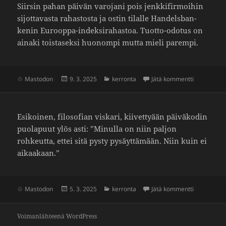
Siirsin pahan päivän varo­jani pois jenk­ki­fir­moihin
sijot­ta­vasta rahas­tosta ja ostin tilalle Handels­ban­
kenin Eurooppa-indek­si­ra­hastoa. Tuotto-odotus on
ainaki tois­ta­seksi huonompi mutta mieli parempi.
Julkaistu
Kategoriat
artikkeliin
Mastodon
9. 3. 2025
kerronta
Jätä kommentti
Esikoinen, filo­so­fian viskari, kiivet­tyään päivä­kodin
puola­puut ylös asti: ”Minulla on niin paljon
rohkeutta, ettei sitä pysty pysäyt­tä­mään. Niin kuin ei
aikaa­kaan.”
Julkaistu
Kategoriat
artikkeliin 
Mastodon
5. 3. 2025
kerronta
Jätä kommentti
Voimanlähteenä WordPress