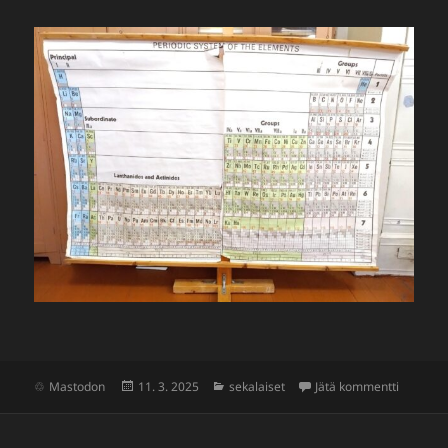
Julkaistu
Kategoriat
artikkeli
Mastodon
11. 3. 2025
sekalaiset
Jätä kommentti