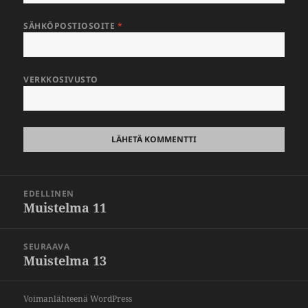
SÄHKÖPOSTIOSOITE
*
VERKKOSIVUSTO
Artikkelien
EDELLINEN
selaus
Muistelma 11
Edellinen
artikkeli:
SEURAAVA
Muistelma 13
Seuraava
artikkeli:
Voimanlähteenä WordPress