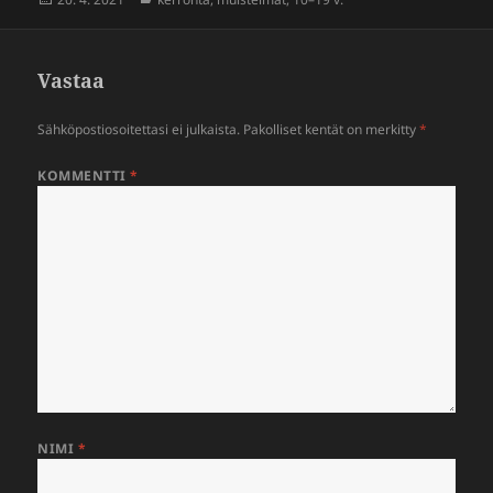
Vastaa
Sähköpostiosoitettasi ei julkaista.
Pakolliset kentät on merkitty
*
KOMMENTTI
*
NIMI
*