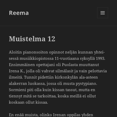
Reema
VALIKKO
JA
VIMPAIMET
Muistelma 12
Aloitin pianon­soiton opinnot neljän kunnan yhtei­
sessä musiik­kio­pis­tossa 11-vuoti­aana syksyllä 1993.
Ensim­mäinen opet­ta­jani oli Puolasta muut­tanut
Irena K., jolla oli vahvat silmä­lasit ja vain pelot­tavia
ilmeitä. Tunnit pidet­tiin kirkon­kylän ala-asteen
alakerran luokassa, jossa oli musta pysty­piano.
Sormieni piti olla kuin kissan tassut, mutta en
tiennyt mitä se tarkoittaa, koska meillä ei ollut
koskaan ollut kissaa.
En enää muista, olinko Irenan oppilas yhden