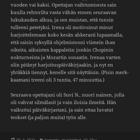
vuoden vai kaksi. Opet­tajan vaih­tu­mi­sesta sain
kuulla rehto­rilta vasta vähän ennen seuraavan
luku­kauden alkua, ja sen muistan, että tunsin
tulleeni pete­tyksi. Irena oli moti­voinut minut
harjoit­te­le­maan koko kesän ahke­rasti lupaa­malla,
että saisin syksyllä ohjel­mis­tooni viimein ihan
oikeita, aikuisten kappa­leita: jonkin Chopinin
noktur­neista ja Mozartin sonaatin. Irenaa varten
olin pitänyt harjoi­tus­päi­vä­kir­jaakin, ja nyt en
yhtäkkiä tiennyt, kenelle sitä näyt­täisin. (Pisin merk­
kaa­mani treeni oli 3 tuntia, 47 minuuttia.)
Seuraava opet­ta­jani oli Suvi N., nuori nainen, jolla
oli vahvat silmä­lasit ja vain iloisia ilmeitä. Hän
vaikuttui päivä­kir­jas­tani, ja sain ottaa luvatut
teokset (ja paljon muita) työn alle.
Julkaistu
Kategoriat
20. 4. 2021
kerronta
,
muistelmat
,
10–19 v.