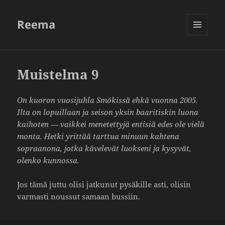
Reema
VALIKKO
JA
VIMPAIMET
Muistelma 9
On kuoron vuosi­juhla Smökissä ehkä vuonna 2005.
Ilta on lopuil­laan ja seison yksin baari­tiskin luona
kaihoten — vaikkei mene­tet­tyjä entisiä edes ole vielä
monta. Hetki yrittää tarttua minuun kahtena
sopraa­nona, jotka käve­levät luok­seni ja kysyvät,
olenko kunnossa.
Jos tämä juttu olisi jatkunut pysä­kille asti, olisin
varmasti noussut samaan bussiin.