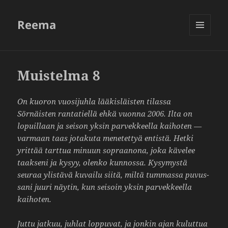
Reema
VALIKKO
JA
VIMPAIMET
Muistelma 8
On kuoron vuosi­juhla lääkis­läisten tilassa
Sörnäisten ranta­tiellä ehkä vuonna 2006. Ilta on
lopuil­laan ja seison yksin parvek­keella kaihoten —
varmaan taas jota­kuta mene­tettyä entistä. Hetki
yrittää tarttua minuun sopraa­nona, joka kävelee
taak­seni ja kysyy, olenko kunnossa. Kysy­mystä
seuraa ylis­tävä kuvailu siitä, miltä tummassa puvus­
sani juuri näytin, kun seisoin yksin parvek­keella
kaihoten.
Juttu jatkuu, juhlat loppuvat, ja jonkin ajan kuluttua