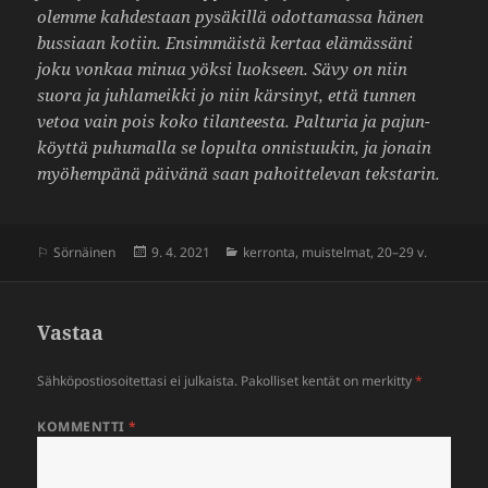
olemme kahdes­taan pysä­killä odot­ta­massa hänen
bussiaan kotiin. Ensim­mäistä kertaa elämäs­säni
joku vonkaa minua yöksi luok­seen. Sävy on niin
suora ja juhla­meikki jo niin kärsinyt, että tunnen
vetoa vain pois koko tilan­teesta. Palturia ja pajun­
köyttä puhu­malla se lopulta onnis­tuukin, ja jonain
myöhem­pänä päivänä saan pahoit­te­levan teks­tarin.
Julkaistu
Kategoriat
Sörnäinen
9. 4. 2021
kerronta
,
muistelmat
,
20–29 v.
Vastaa
Sähköpostiosoitettasi ei julkaista.
Pakolliset kentät on merkitty
*
KOMMENTTI
*