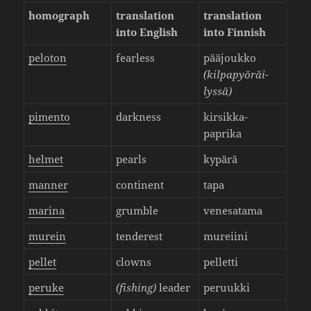
homo­graph
trans­la­tion
trans­la­tion
into English
into Finnish
peloton
fear­less
pääjoukko
(kilpa­pyö­räi­
lyssä)
pimento
dark­ness
kirsik­ka­
paprika
helmet
pearls
kypärä
manner
conti­nent
tapa
marina
grumble
vene­sa­tama
murein
tende­rest
mureiini
pellet
clowns
pelletti
peruke
(fishing)
leader
peruukki