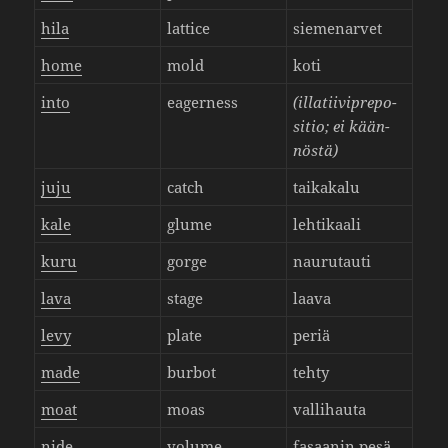
hila
lattice
sieme­narvet
home
mold
koti
into
eager­ness
(illa­tii­vipre­po­
sitio; ei kään­
nöstä)
juju
catch
taika­kalu
kale
glume
lehti­kaali
kuru
gorge
nauru­tauti
lava
stage
laava
levy
plate
periä
made
burbot
tehty
moat
moas
valli­hauta
nide
volume
fasaanin pesä