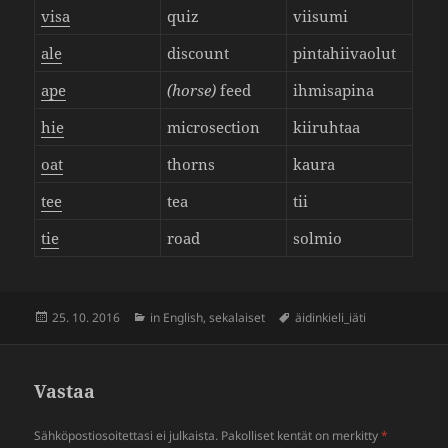
visa
quiz
viisumi
ale
discount
pinta­hii­vaolut
ape
(horse)
feed
ihmi­sa­pina
hie
micro­sec­tion
kiiruhtaa
oat
thorns
kaura
tee
tea
tii
tie
road
solmio
Julkaistu
Kategoriat
Avainsanat
25. 10. 2016
in English
,
sekalaiset
äidinkieli_iäti
Vastaa
Sähköpostiosoitettasi ei julkaista.
Pakolliset kentät on merkitty
*