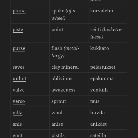
pinna
spoke
(of a
korva­lehti
wheel)
piste
point
reitti
(lasket­te­
lussa)
purse
flash
(metal­
kukkaro
lurgy)
saves
clay mineral
pelas­tukset
unhot
obli­vions
epäkuuma
valve
awake­ness
vent­tiili
verso
sprout
taus
villa
wool
huvila
anis
anise
anikäet
emit
pistils
säteillä