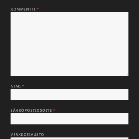
KOMMENTTI
*
NIMI
*
SÄHKÖPOSTIOSOITE
*
VERKKOSIVUSTO