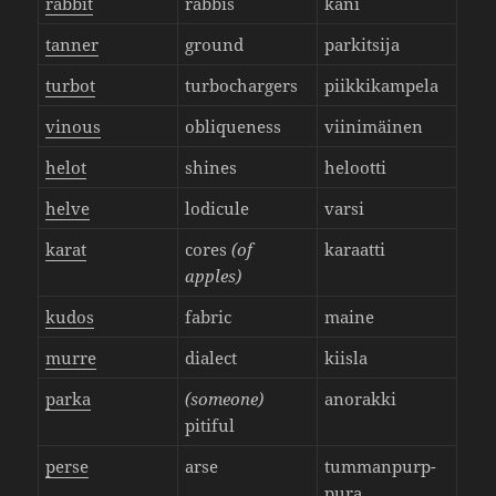
rabbit
rabbis
kani
tanner
ground
parkit­sija
turbot
turboc­har­gers
piik­ki­kam­pela
vinous
oblique­ness
viini­mäinen
helot
shines
helootti
helve
lodicule
varsi
karat
cores
(of
karaatti
apples)
kudos
fabric
maine
murre
dialect
kiisla
parka
(someone)
anorakki
pitiful
perse
arse
tumman­purp­
pura