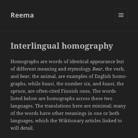
Reema
VALIKKO
JA
VIMPAIMET
Interlingual homography
Homo­graphs are words of iden­tical appea­rance but
of diffe­rent meaning and etymo­logy.
Bear
, the verb,
and
bear
, the animal, are examples of English homo­
graphs, while
kuusi
, the number six, and
kuusi
, the
spruce, are often-cited Finnish ones. The words
listed below are homo­graphs across these two
languages. The trans­la­tions here are minimal; many
of the words have other meanings in one or both
languages, which the Wiktio­nary articles linked to
will detail.