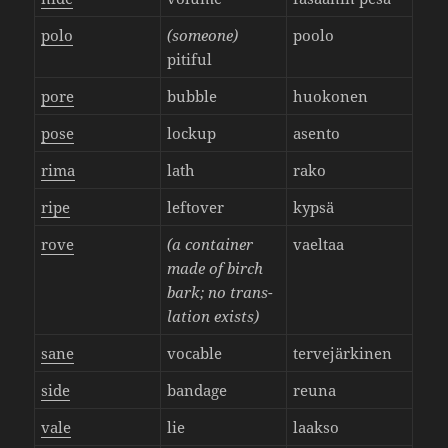
polo
(someone)
poolo
pitiful
pore
bubble
huokonen
pose
lockup
asento
rima
lath
rako
ripe
leftover
kypsä
rove
(a container
vaeltaa
made of birch
bark; no trans­
la­tion exists)
sane
vocable
terve­jär­kinen
side
bandage
reuna
vale
lie
laakso