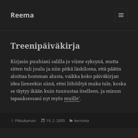
Reema
VALIKKO
JA
VIMPAIMET
Treenipäiväkirja
Kirjasin puuhiani salilla jo viime syksynä, mutta
sitten tuli joulu ja niin pitkä läski­loma, että päätin
aloittaa homman alusta, vaikka koko päivä­kirjan
idea lieneekin siinä, ettei löhöiltyä muka tule, koska
se täytyy ikään kuin tunnustaa itsel­leen, ja minun
tapauk­ses­sani nyt myös
muille
.
Julkaistu
Kategoriat
Pikkukamari
19. 2. 2005
kerronta