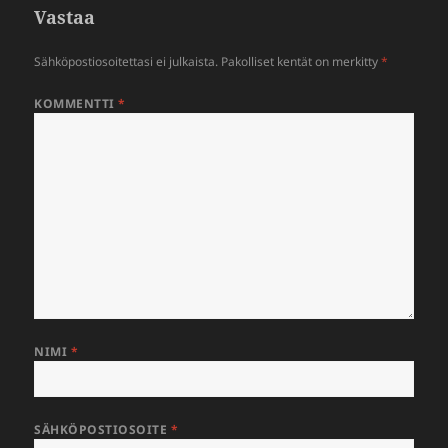
Vastaa
Sähköpostiosoitettasi ei julkaista.
Pakolliset kentät on merkitty
*
KOMMENTTI
*
NIMI
*
SÄHKÖPOSTIOSOITE
*