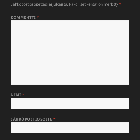
Sähköpostiosoitettasi ei julkaista.
Pakolliset kentät on merkitty
*
KOMMENTTI
*
NIMI
*
SÄHKÖPOSTIOSOITE
*