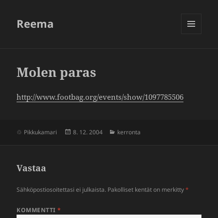
Reema
VALIKKO
JA
VIMPAIMET
Molen paras
http://​www​.footbag​.org/​e​v​e​n​t​s​/​s​h​o​w​/​1​0​9​7​7​85506
Julkaistu
Kategoriat
Pikkukamari
8. 12. 2004
kerronta
Vastaa
Sähköpostiosoitettasi ei julkaista.
Pakolliset kentät on merkitty
*
KOMMENTTI
*