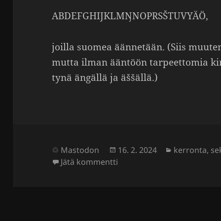
ABDEFGHIJKLMŊNOPRSŠTUVYÄÖ,
joilla suomea äänne­tään. (Siis muuten 
mutta ilman ääntöön tarpeet­tomia k
tynä ängällä ja äššällä.)
Julkaistu
Kategoriat
Mastodon
16. 2. 2024
kerronta
,
se
artikkeliin Tšadjärven höm
Jätä kommentti