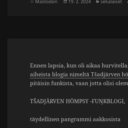
Julkaistu
Kategoriat
Mastodon
19. 2. 2024
sekalaiset
Ennen lapsia, kun oli aikaa hurvi­tell
aiheista blogia nimeltä Tšad­järven 
pitäisin funkista, vaan jotta olisi ole
TŠADJÄRVEN HÖMPSY -FUŊKBLOGI,
täydel­linen pangrammi aakko­sista