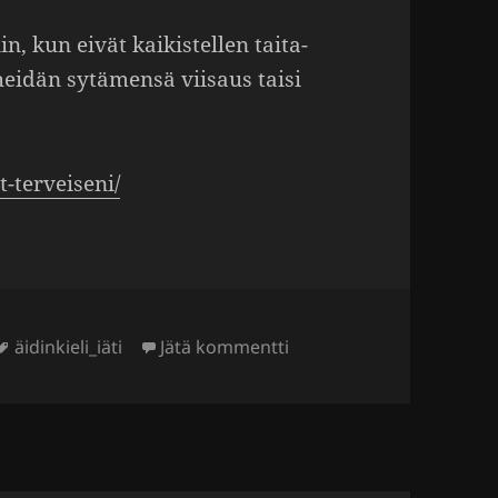
iin, kun eivät kaikis­tellen taita­
heidän sytä­mensä viisaus taisi
​-​t​e​r​v​e​i​seni/
Avainsanat
artikkeliin Sytämen viisa
äidinkieli_iäti
Jätä kommentti