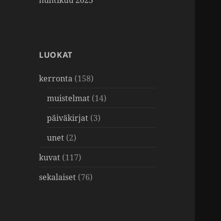
huhtikuu 2025
LUOKAT
kerronta
(158)
muistelmat
(14)
päiväkirjat
(3)
unet
(2)
kuvat
(117)
sekalaiset
(76)