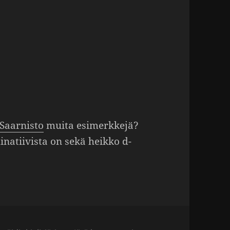
Saarnisto
muita esimerk­kejä?
na­tii­vista on sekä heikko d-