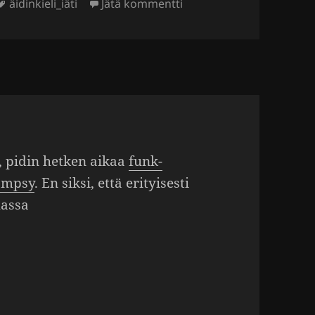
Avainsanat
artikkeliin Muudan kuu
äidinkieli_iäti
Jätä kommentti
a, pidin hetken aikaa
funk-
hömpsy
. En siksi, että erityi­sesti
massa