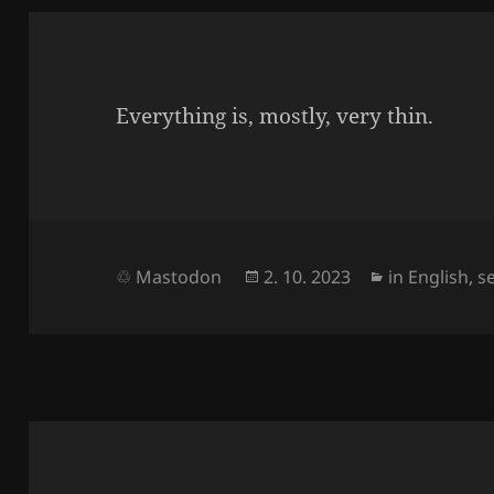
Everyt­hing is, mostly, very thin.
Julkaistu
Kategoriat
Mastodon
2. 10. 2023
in English
,
s