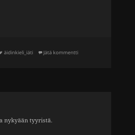
Avainsanat
artikkeliin Syyssääski söi
äidinkieli_iäti
Jätä kommentti
uha nykyään tyyristä.