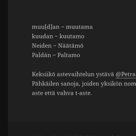
muu[d]an ~ muutama
kuudan ~ kuutamo
Neiden ~ Näätämö
Paldán ~ Paltamo
Keksiikö aste­vaih­telun ystävä
@Petra
Pähkäilen sanoja, joiden yksikön nomi­
aste että vahva t-aste.