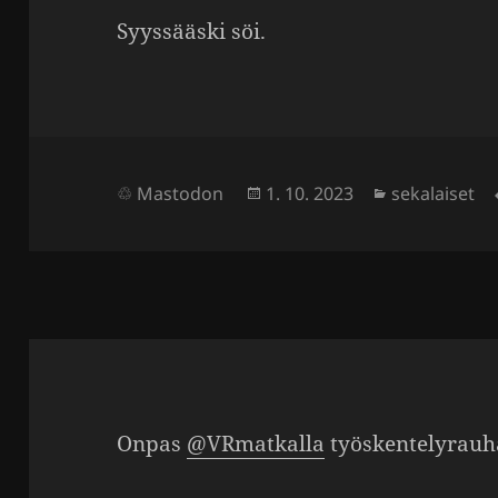
Syys­sääski söi.
Julkaistu
Kategoriat
Mastodon
1. 10. 2023
sekalaiset
Onpas
@VRmatkalla
työs­ken­te­ly­ra