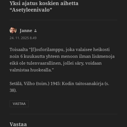
Yksi ajatus koskien aihetta
“Asetyleenivalo”
Janne
sanoo:
24. 11. 2025 8.49
Toisaalta ”[f]osforilamppu, joka valaisee heikosti
noin 6 kuukautta yhteen menoon ilman lisä­me­noja
eikä ole tulen­vaa­ral­linen, jollei säry, voidaan
valmistaa huokealla.”
Setälä, Vilho (toim.) 1945: Kodin taito­sa­na­kirja (s.
38).
VASTAA
Vastaa