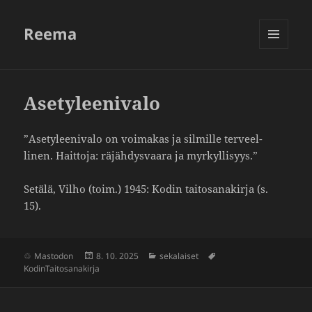
Reema
VALIKKO
JA
VIMPAIMET
Asetyleenivalo
”Asety­lee­ni­valo on voimakas ja silmille terveel­
linen. Hait­toja: räjäh­dys­vaara ja myrkyl­li­syys.”
Setälä, Vilho (toim.) 1945: Kodin taito­sa­na­kirja (s.
15).
Julkaistu
Kategoriat
Avainsanat
Mastodon
8. 10. 2025
sekalaiset
KodinTaitosanakirja