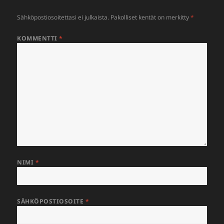
Sähköpostiosoitettasi ei julkaista.
Pakolliset kentät on merkitty
*
KOMMENTTI
*
NIMI
*
SÄHKÖPOSTIOSOITE
*