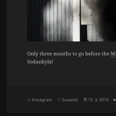
Only three months to go before the
Mi
Sodan­kylä!
Julkaistu
Instagram
Suvanto
15. 3. 2019