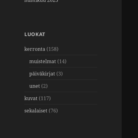
huhtikuu 2025
LUOKAT
kerronta
(158)
muistelmat
(14)
päiväkirjat
(3)
unet
(2)
kuvat
(117)
sekalaiset
(76)