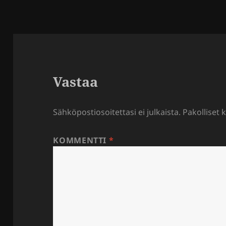
Vastaa
Sähköpostiosoitettasi ei julkaista.
Pakolliset 
KOMMENTTI
*