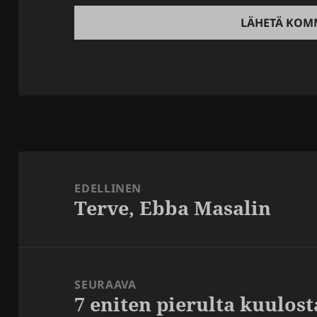
Artikkelien
selaus
EDELLINEN
Terve, Ebba Masalin
Edellinen
artikkeli:
SEURAAVA
7 eniten pierulta kuulos
Seuraava