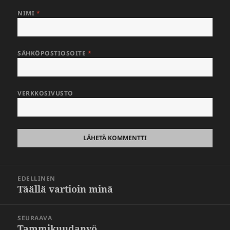
NIMI
*
SÄHKÖPOSTIOSOITE
*
VERKKOSIVUSTO
Artikkelien
EDELLINEN
selaus
Täällä vartioin minä
Edellinen
artikkeli:
SEURAAVA
Tammikuudanyö
Seuraava