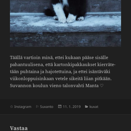
Täällä vartioin minä, ettei kukaan pääse sisälle
pahan­tuu­li­sena, että karton­ki­pak­kaukset kier­rä­te­
tään puhtaina ja hajo­tet­tuina, ja ettei isän­tä­väki
viikon­lop­pui­sin­kaan vetele sikeitä liian pitkään.
Suvannon koulun vieno talon­vahti Manta ♡
Julkaistu
Kategoriat
Instagram
Suvanto
11. 1. 2019
kuvat
Vastaa