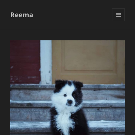
Reema
VALIKKO
JA
VIMPAIMET