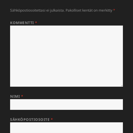
Sähköpostiosoitettasi ei julkaista.
Pakolliset kentät on merkitty
*
KOMMENTTI
*
NIMI
*
SÄHKÖPOSTIOSOITE
*