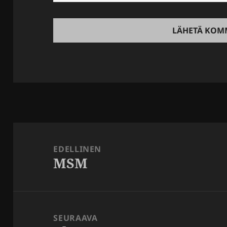
Artikkelien
selaus
EDELLINEN
MSM
Edellinen
artikkeli:
SEURAAVA