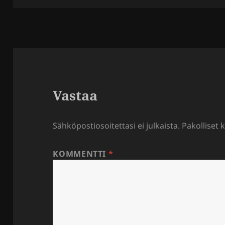
Vastaa
Sähköpostiosoitettasi ei julkaista.
Pakolliset 
KOMMENTTI
*