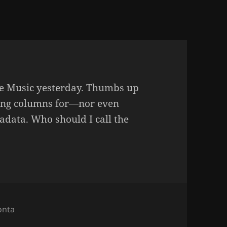
le Music yesterday. Thumbs up
ding columns for—nor even
data. Who should I call the
onta