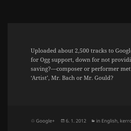
Uploaded about 2,500 tracks to Goog
for Ogg support, down for not provi­
saving?—composer or performer meta­
‘Artist’, Mr. Bach or Mr. Gould?
Julkaistu
Kategoriat
Google+
6. 1. 2012
in English
,
kerr