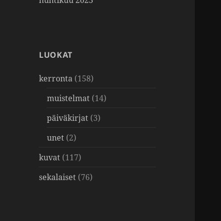
huhtikuu 2025
LUOKAT
kerronta
(158)
muistelmat
(14)
päiväkirjat
(3)
unet
(2)
kuvat
(117)
sekalaiset
(76)