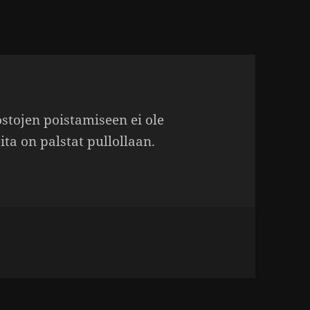
s­tojen pois­ta­mi­seen ei ole
ta on palstat pullol­laan.