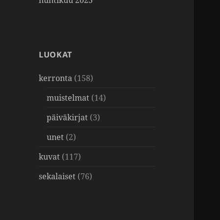
huhtikuu 2025
LUOKAT
kerronta
(158)
muistelmat
(14)
päiväkirjat
(3)
unet
(2)
kuvat
(117)
sekalaiset
(76)