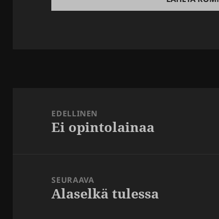
Artikkelien
selaus
EDELLINEN
Ei opintolainaa
Edellinen
artikkeli:
SEURAAVA
Alaselkä tulessa
Seuraava
artikkeli: