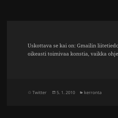
Uskot­tava se kai on: Gmailin liite­tie­do
oikeasti toimivaa konstia, vaikka ohjei
Julkaistu
Kategoriat
Twitter
5. 1. 2010
kerronta