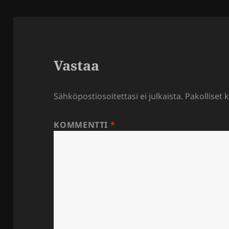
Vastaa
Sähköpostiosoitettasi ei julkaista.
Pakolliset 
KOMMENTTI
*