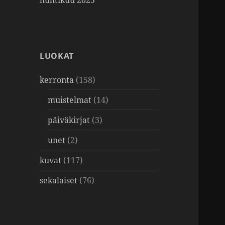
huhtikuu 2025
LUOKAT
kerronta
(158)
muistelmat
(14)
päiväkirjat
(3)
unet
(2)
kuvat
(117)
sekalaiset
(76)