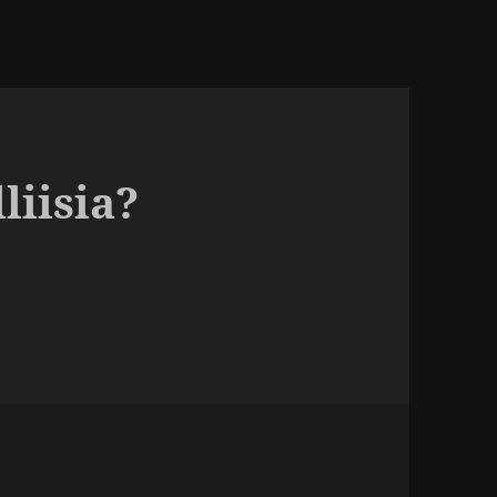
liisia?
t