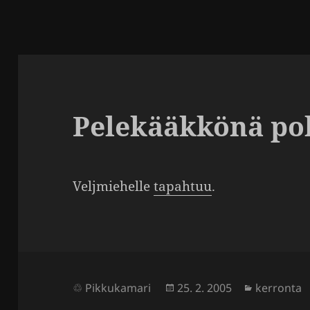
Pelekääkkönä pol
Velj­mie­helle
tapahtuu
.
Julkaistu
Kategoria
Pikkukamari
25. 2. 2005
kerronta