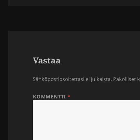
Vastaa
Sähköpostiosoitettasi ei julkaista.
Pakolliset 
KOMMENTTI
*