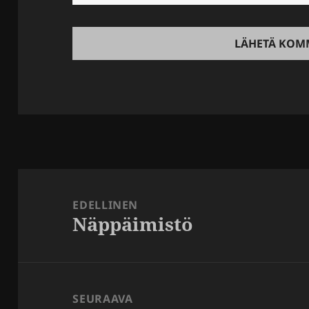
Artikkelien
selaus
EDELLINEN
Näppäimistö
Edellinen
artikkeli:
SEURAAVA