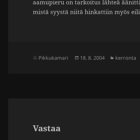
aamu­pieru on tarkoitus lähteä äänit­
mistä syystä niitä hinkat­tiin myös eili
Julkaistu
Kategoria
Pikkukamari
18. 8. 2004
kerronta
Vastaa