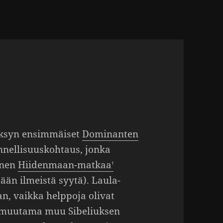
syksyn ensim­mäiset
Domi­nanten
el­li­suus­koh­taus, jonka
nnen
Hiiden­maan-matkaa
ään ilmeistä syytä). Laula­
n, vaikka help­poja olivat
ja muutama muu Sibe­liuksen