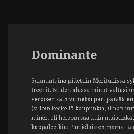
Dominante
Sunnun­taina pidet­tiin Meri­tul­lissa 
treenit. Niiden alussa minut valtasi onn
veroisen sain viimeksi pari päivää e
(silloin keskellä kaupunkia, ilman mit
minen oli helpompaa kuin muis­tin­kaa
kappa­leetkin: Partio­laisten marssi 