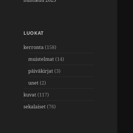
huhtikuu 2025
LUOKAT
kerronta
(158)
muistelmat
(14)
päiväkirjat
(3)
unet
(2)
kuvat
(117)
sekalaiset
(76)