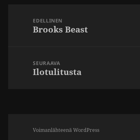
Artikkelien
selaus
EDELLINEN
Brooks Beast
Edellinen
artikkeli:
SEURAAVA
Ilotulitusta
Seuraava
artikkeli:
Voimanlähteenä WordPress