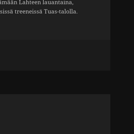
tä­mään Lahteen lauan­taina,
­sissä tree­neissä Tuas-talolla.
t