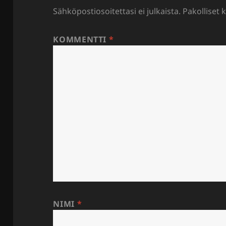
Sähköpostiosoitettasi ei julkaista.
Pakolliset 
KOMMENTTI
*
NIMI
*