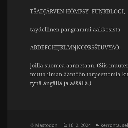
TŠADJÄRVEN HÖMPSY -FUŊKBLOGI,
täydel­linen pangrammi aakko­sista
ABDEFGHIJKLMŊNOPRSŠTUVYÄÖ,
joilla suomea äänne­tään. (Siis muuten 
mutta ilman ääntöön tarpeet­tomia k
tynä ängällä ja äššällä.)
Julkaistu
Kategoriat
Mastodon
16. 2. 2024
kerronta
,
se