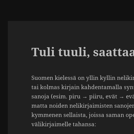
Tuli tuuli, saatta
Suomen kielessä on yllin kyllin neli­kir
tai kolmas kirjain kahden­ta­malla syn
sanoja (esim. piru → piiru, evät → evä
matta noiden neli­kir­jai­misten sanoj
kymmenen sellaista, joissa saman op
väli­kir­jai­melle tahansa: