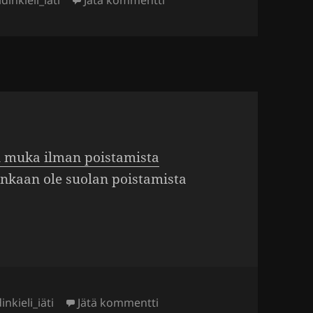
idinkieli_iäti
Jätä kommentti
 muka ilman pois­ta­mista
en­kaan ole suolan pois­ta­mista
ainsanat
artikkeliin Ilman poistamista
inkieli_iäti
Jätä kommentti