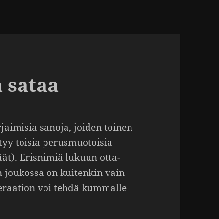
a sataa
­jai­misia sanoja, joiden toinen
tyy toisia perus­muo­toisia
ät). Eris­nimiä lukuun otta­
en joukossa on kuitenkin vain
eraa­tion voi tehdä kummalle