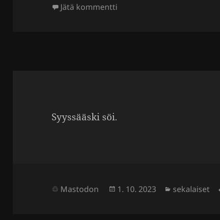
artikkeliin Tšadjärven höm
Jätä kommentti
Syys­sääski söi.
Julkaistu
Kategoriat
Mastodon
1. 10. 2023
sekalaiset