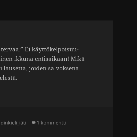
tervaa.” Ei käyt­tö­kel­poi­suu­
inen ikkuna enti­sai­kaan! Mikä
i lausetta, joiden salvok­sena
elestä.
vainsanat
artikkeliin Minkä teet, tervaa
idinkieli_iäti
1 kommentti