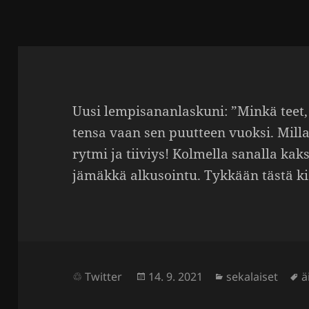
Uusi lempi­sa­nan­las­kuni: ”Minkä teet, 
tensa vaan sen puut­teen vuoksi. Milla
rytmi ja tiiviys! Kolmella sanalla kaks
jämäkkä alkusointu. Tykkään tästä ki
Julkaistu
Kategoriat
A
Twitter
14. 9. 2021
sekalaiset
ä