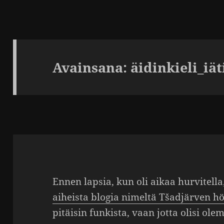
Avainsana:
äidinkieli_iät
Ennen lapsia, kun oli aikaa hurvi­tell
aiheista blogia nimeltä Tšad­järven 
pitäisin funkista, vaan jotta olisi ole