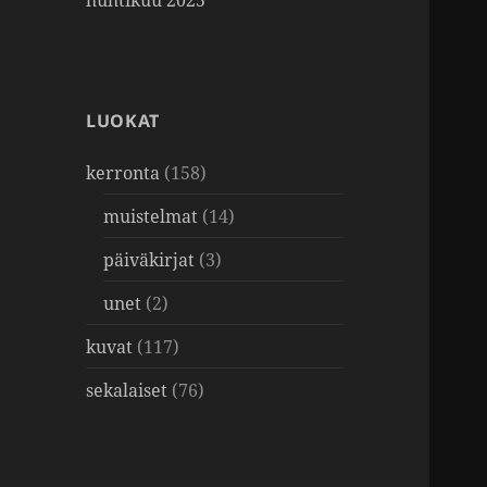
huhtikuu 2025
LUOKAT
kerronta
(158)
muistelmat
(14)
päiväkirjat
(3)
unet
(2)
kuvat
(117)
sekalaiset
(76)