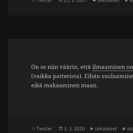
Twitter
23. 2. 2021
sekalaiset
ä
On se niin väärin, että
ilmaa­minen on
(vaikka patte­rista). Eihän suolaa­mi­n
eikä makaa­minen maan.
Julkaistu
Kategoriat
Av
Twitter
3. 3. 2020
sekalaiset
äid