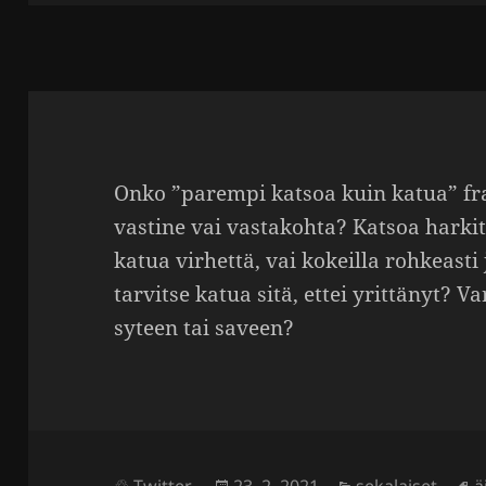
Onko ”parempi katsoa kuin katua” fra
vastine vai vasta­kohta? Katsoa harkite
katua virhettä, vai kokeilla rohkeasti 
tarvitse katua sitä, ettei yrit­tänyt?
syteen tai saveen?
Julkaistu
Kategoriat
A