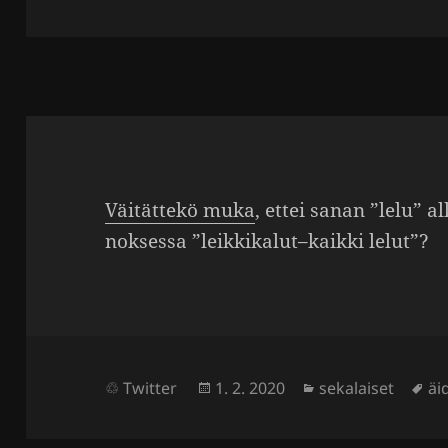
Väität­tekö muka
, ettei sanan ”lelu” 
nok­sessa ”leikkikalut–kaikki lelut”?
Julkaistu
Kategoriat
Av
Twitter
1. 2. 2020
sekalaiset
äid