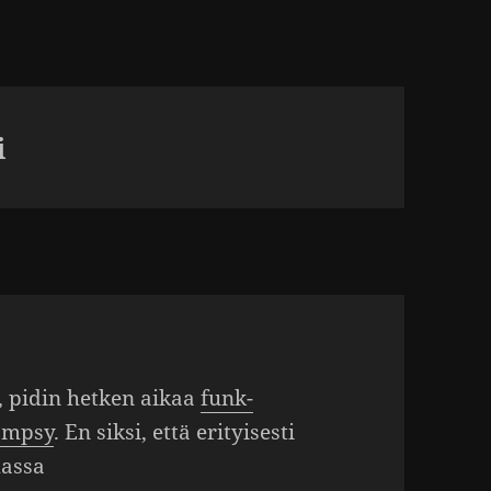
i
a, pidin hetken aikaa
funk-
hömpsy
. En siksi, että erityi­sesti
massa