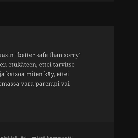
asin ”better safe than sorry”
n etukä­teen, ettei tarvitse
ja katsoa miten käy, ettei
 Varmassa vara parempi vai
vainsanat
artikkeliin To look as at a st