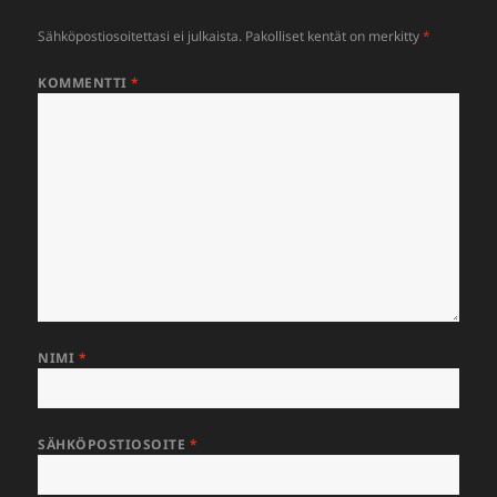
Sähköpostiosoitettasi ei julkaista.
Pakolliset kentät on merkitty
*
KOMMENTTI
*
NIMI
*
SÄHKÖPOSTIOSOITE
*