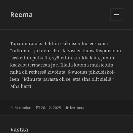
Reema
VALIKKO
JA
VIMPAIMET
Tapanin ratoksi tehtiin esikoisen husee­raama
”tutkimus- ja huvi­retki” talvi­seen kansal­lis­puis­toon.
Lasket­tiin pulkalla, syötet­tiin kuuk­ke­leita, juotiin
kaakaot terma­rista jne. Illalla kotona muis­tel­tiin,
mikä oli retkessä kivointa. 6-vuotias pikkusis­kol­
leen: ”Minusta parasta oli se, että sinä olit siellä.”
Mha hart!
Julkaistu
Kategoriat
Mastodon
26. 12. 2025
kerronta
Vastaa