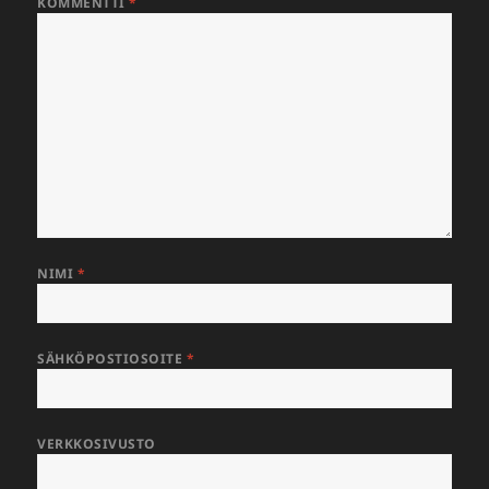
KOMMENTTI
*
NIMI
*
SÄHKÖPOSTIOSOITE
*
VERKKOSIVUSTO