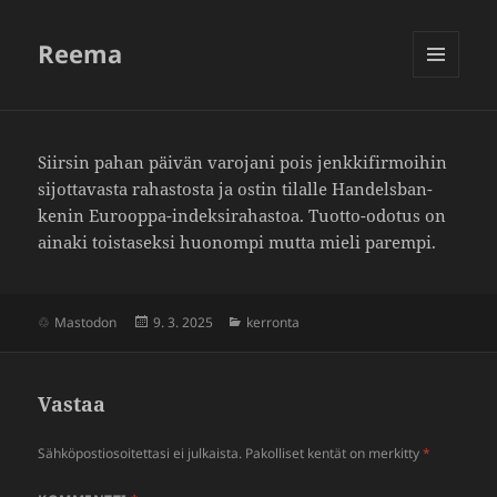
Reema
VALIKKO
JA
VIMPAIMET
Siirsin pahan päivän varo­jani pois jenk­ki­fir­moihin
sijot­ta­vasta rahas­tosta ja ostin tilalle Handels­ban­
kenin Eurooppa-indek­si­ra­hastoa. Tuotto-odotus on
ainaki tois­ta­seksi huonompi mutta mieli parempi.
Julkaistu
Kategoriat
Mastodon
9. 3. 2025
kerronta
Vastaa
Sähköpostiosoitettasi ei julkaista.
Pakolliset kentät on merkitty
*