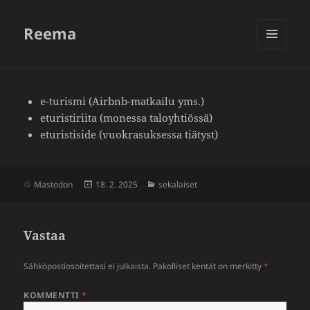
Reema
VALIKKO
JA
VIMPAIMET
e-turismi (Airbnb-matkailu yms.)
eturis­ti­riita (monessa talo­yh­tiössä)
eturis­ti­side (vuokra­suk­sessa tiätyst)
Julkaistu
Kategoriat
Mastodon
18. 2. 2025
sekalaiset
Vastaa
Sähköpostiosoitettasi ei julkaista.
Pakolliset kentät on merkitty
*
KOMMENTTI
*