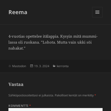
Reema
VALIKKO
JA
VIMPAIMET
4-vuotias opet­telee itälappia. Kysyin mitä mummi­
lassa oli ruokana. ”Lohota. Mutta vain ukki söi
nahakat.”
Julkaistu
Kategoriat
Mastodon
19. 3. 2024
kerronta
Vastaa
Sähköpostiosoitettasi ei julkaista.
Pakolliset kentät on merkitty
*
KOMMENTTI
*