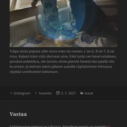
Tulipa tästä pojasta sitte isona mies tai nainen, L tai G, B tai T, Q tai
muu, #ylpeä tulen siitä olemaan aina. Eikä tuota sen kave­rus­ta­kaan,
poro­koi­rao­le­tettua, ole tarvinu viime päivinä hävetä tien päällä niin
ku ennen. Jo kolmen tokon jälkeen autoille räyhää­minen hihnassa
näyttää unoh­tu­neen koko­naan.
Julkaistu
Kategoriat
Instagram
Suvanto
3. 7. 2021
kuvat
Vastaa
Sähköpostiosoitettasi ei julkaista.
Pakolliset kentät on merkitty
*