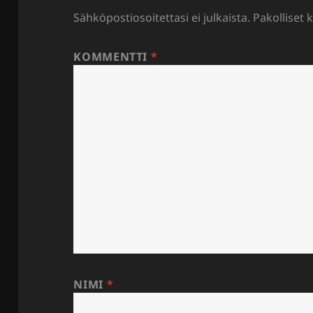
Sähköpostiosoitettasi ei julkaista.
Pakolliset 
KOMMENTTI
*
NIMI
*