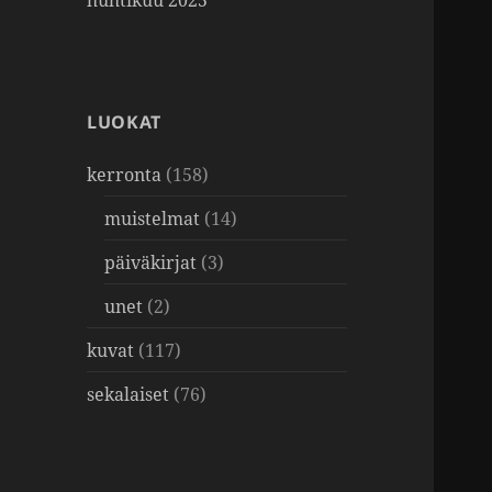
huhtikuu 2025
LUOKAT
kerronta
(158)
muistelmat
(14)
päiväkirjat
(3)
unet
(2)
kuvat
(117)
sekalaiset
(76)