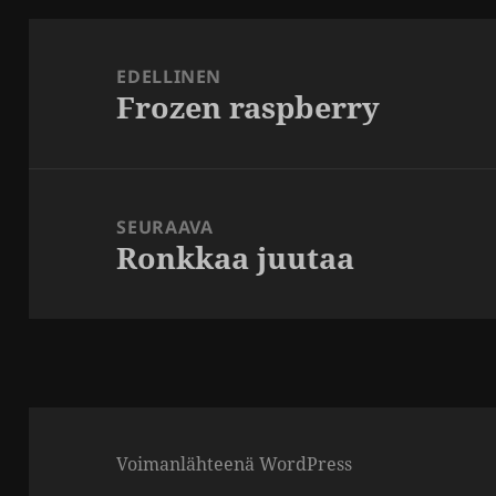
Artikkelien
selaus
EDELLINEN
Frozen raspberry
Edellinen
artikkeli:
SEURAAVA
Ronkkaa juutaa
Seuraava
artikkeli:
Voimanlähteenä WordPress