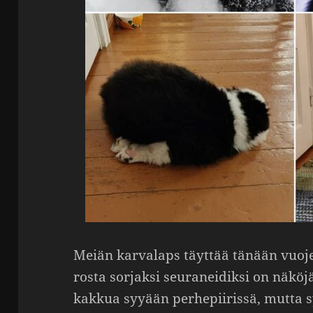
Meiän karva­laps täyttää tänään vuojen
rosta sorjaksi seura­nei­diksi on näkö­
kakkua syyään perhe­pii­rissä, mutta sy