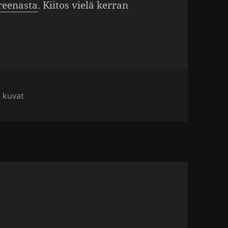
ree­nasta
. Kiitos vielä kerran
Kategoriat
kuvat