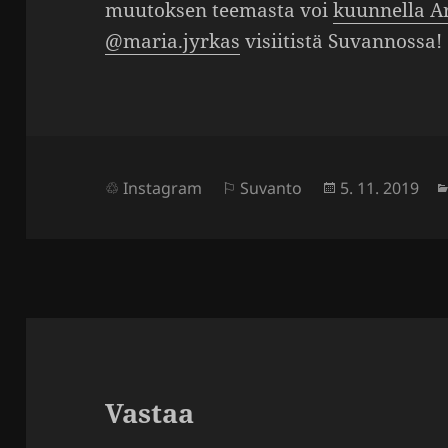
muutoksen teemasta voi
kuun­nella A
@maria.jyrkas
visii­tistä Suvan­nossa!
Julkaistu
Instagram
Suvanto
5. 11. 2019
Vastaa