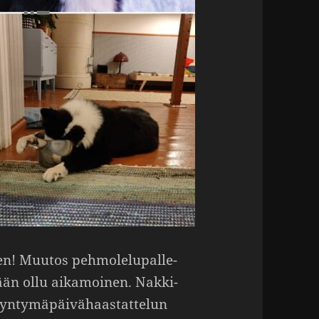
! Muutos pehmo­le­lu­pal­le­
jään ollu aika­moinen. Nakki­
nty­mä­päi­vä­haas­tat­telun