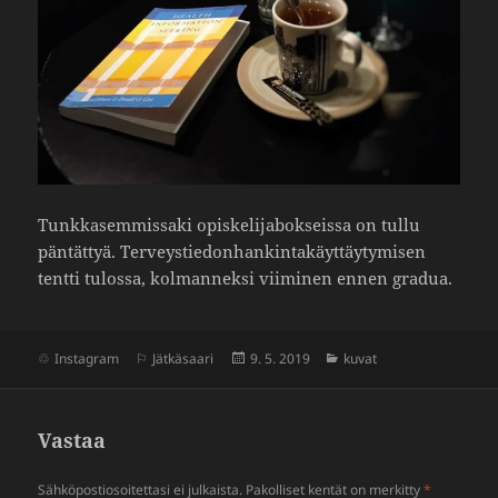
Tunk­ka­sem­mis­saki opis­ke­li­ja­bok­seissa on tullu
päntättyä. Terveys­tie­don­han­kin­ta­käyt­täy­ty­misen
tentti tulossa, kolman­neksi viiminen ennen gradua.
Julkaistu
Kategoriat
Instagram
Jätkäsaari
9. 5. 2019
kuvat
Vastaa
Sähköpostiosoitettasi ei julkaista.
Pakolliset kentät on merkitty
*