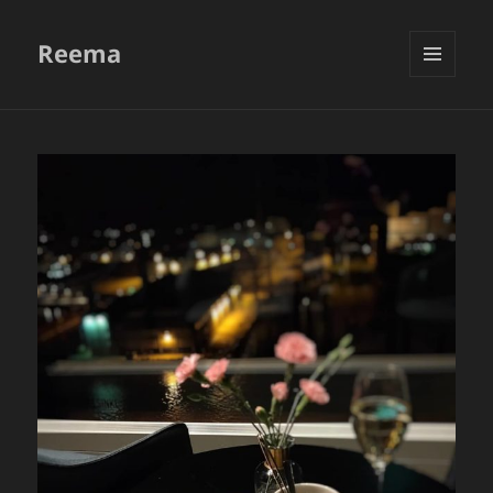
Reema
VALIKKO
JA
VIMPAIMET