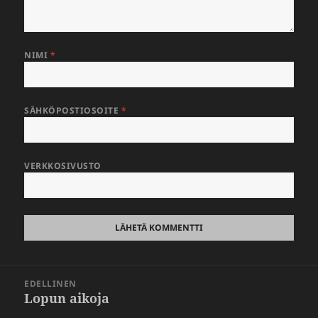
NIMI
*
SÄHKÖPOSTIOSOITE
*
VERKKOSIVUSTO
Artikkelien
EDELLINEN
selaus
Lopun aikoja
Edellinen
artikkeli: