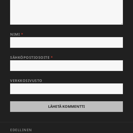
NIMI
*
SÄHKÖPOSTIOSOITE
*
VERKKOSIVUSTO
Artikkelien
EDELLINEN
selaus