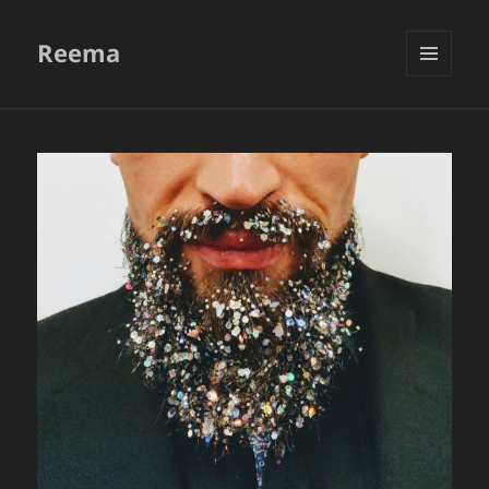
Reema
VALIKKO
JA
VIMPAIMET