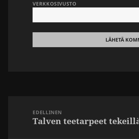
VERKKOSIVUSTO
Artikkelien
selaus
EDELLINEN
Talven teetarpeet tekeill
Edellinen
artikkeli: