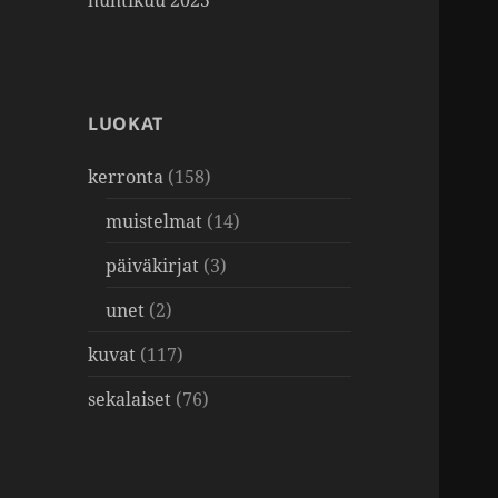
huhtikuu 2025
LUOKAT
kerronta
(158)
muistelmat
(14)
päiväkirjat
(3)
unet
(2)
kuvat
(117)
sekalaiset
(76)