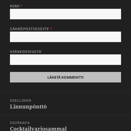
NIMI
*
SÄHKÖPOSTIOSOITE
*
VERKKOSIVUSTO
Artikkelien
EDELLINEN
selaus
Linnunpönttö
Edellinen
artikkeli:
SEURAAVA
Cocktailvarjosammal
Seuraava