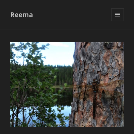
Reema
VALIKKO
JA
VIMPAIMET