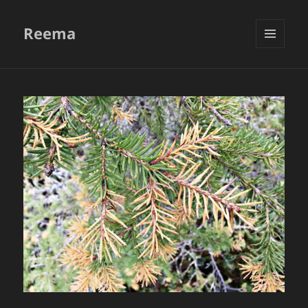
Reema
VALIKKO
JA
VIMPAIMET