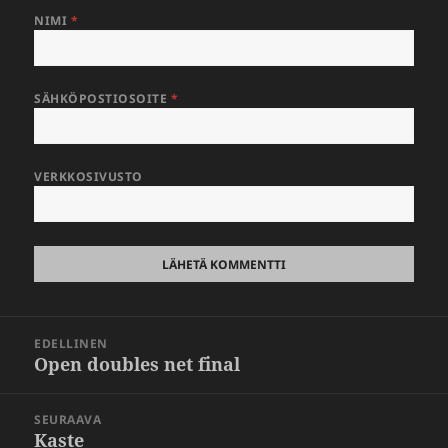
NIMI
*
SÄHKÖPOSTIOSOITE
*
VERKKOSIVUSTO
Artikkelien
EDELLINEN
selaus
Open doubles net final
Edellinen
artikkeli:
SEURAAVA
Kaste
Seuraava