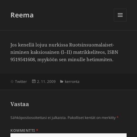
Reema
VALIKKO
JA
VIMPAIMET
Jos kenellä lojuu nurkissa Ruot­sin­suo­ma­laiset-
niminen kaksio­sainen (I–II) matrik­ke­li­teos, ISBN
9519541608, myyköön sen minulle hetim­miten.
Julkaistu
Kategoriat
Twitter
2. 11. 2009
kerronta
Vastaa
Sähköpostiosoitettasi ei julkaista.
Pakolliset kentät on merkitty
*
KOMMENTTI
*