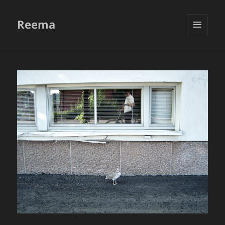
Reema
VALIKKO
JA
VIMPAIMET