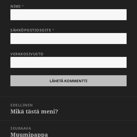
NIMI
*
SÄHKÖPOSTIOSOITE
*
VERKKOSIVUSTO
Artikkelien
EDELLINEN
selaus
Mikä tästä meni?
Edellinen
artikkeli:
SEURAAVA
Muumipappa
Seuraava