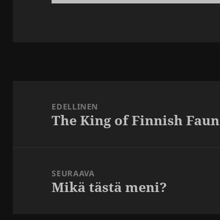
Artikkelien
selaus
EDELLINEN
The King of Finnish Fau
Edellinen
artikkeli:
SEURAAVA
Mikä tästä meni?
Seuraava
artikkeli: