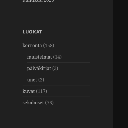
huhtikuu 2025
LUOKAT
kerronta
(158)
muistelmat
(14)
päiväkirjat
(3)
unet
(2)
kuvat
(117)
sekalaiset
(76)