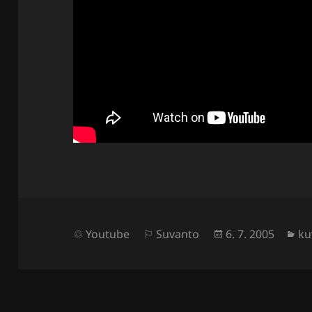
Julkaistu
Ka
Youtube
Suvanto
6. 7. 2005
ku