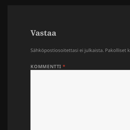
Vastaa
Sähköpostiosoitettasi ei julkaista.
Pakolliset 
KOMMENTTI
*