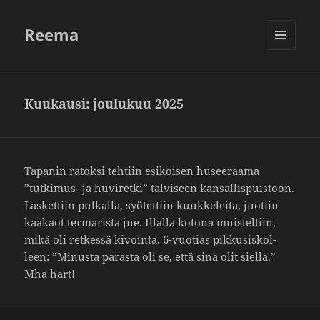
Reema
VALIKKO
JA
VIMPAIMET
Kuukausi:
joulukuu 2025
Tapanin ratoksi tehtiin esikoisen husee­raama
”tutkimus- ja huvi­retki” talvi­seen kansal­lis­puis­toon.
Lasket­tiin pulkalla, syötet­tiin kuuk­ke­leita, juotiin
kaakaot terma­rista jne. Illalla kotona muis­tel­tiin,
mikä oli retkessä kivointa. 6-vuotias pikkusis­kol­
leen: ”Minusta parasta oli se, että sinä olit siellä.”
Mha hart!