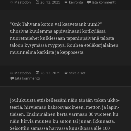
Julkaistu
Kategoriat
artikkeli
Mastodon
26. 12. 2025
kerronta
Jätä kommentti
”Onk Tahvana koton vai kaave­taank uuni?”
uhosivat kuulemma appi­vainaani koti­kylässä
nuoret­miehet kulkies­saan tapanin­päivänä talosta
taloon kysy­mässä ryyppyä. Rouhea etelä­karjalainen
muun­nelma karkista ja keppo­sesta.
Julkaistu
Kategoriat
Mastodon
26. 12. 2025
sekalaiset
artikkeliin Kaavetaank uuni
Jätä kommentti
Joulu­kuusta ettis­kel­les­säni näin tänään tokan ukko­
teeriä, hirvi­emän kaksos­vasoineen, metton ja lapin­
tiaisen. Ensim­mäinen kerta varmaan 30 vuoteen ku
näin hirviä muuten ku auton tai junan ikku­nasta.
Seisot­tiin samassa harvassa kuusi­kossa alle 100