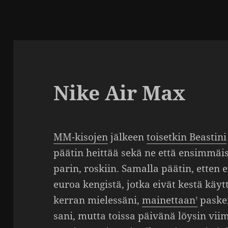
Nike Air Max
MM-kisojen
jälkeen
toisetkin Beas­tini
päätin heittää sekä ne että ensim­mäi
parin, roskiin. Samalla päätin, ette
euroa kengistä, jotka eivät kestä käyt
kerran mieles­säni,
mainet­taan
paskem
sani, mutta toissa päivänä löysin viim