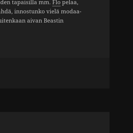
iden tapai­silla mm.
Flo
pelaa,
ähdä, innos­tunko vielä modaa­
kuiten­kaan aivan Beastin
t