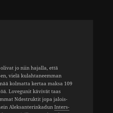
olivat jo niin hajalla, että
sen, vielä kulah­ta­neemman
n enää kolmatta kertaa maksa 109
töä. Love­gunit kävivät taas
mat Ndestruktit jopa jalois­
ein Alek­san­te­rin­kadun
Inters­