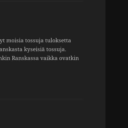
t moisia tossuja tulok­setta
ns­kasta kyseisiä tossuja.
nkin Rans­kassa vaikka ovatkin