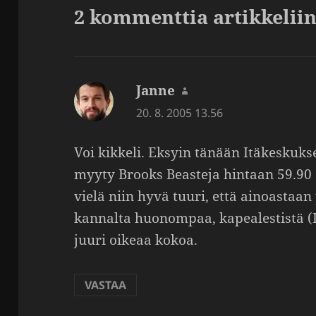
2 kommenttia artikkeliin
Janne
sanoo:
20. 8. 2005 13.56
Voi kikkeli. Eksyin tänään Itäkes­kukse
myyty Brooks Beas­teja hintaan 59.90 â
vielä niin hyvä tuuri, että ainoas­taan 
kannalta huonompaa, kapea­les­tistä (
juuri oikeaa kokoa.
VASTAA