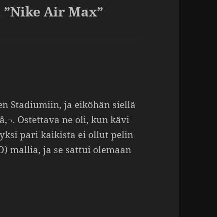
 ”Nike Air Max”
n Stadiu­miin, ja eiköhän siellä
‚¬. Ostet­tava ne oli, kun kävi
yksi pari kaikista ei ollut pelin
D) mallia, ja se sattui olemaan