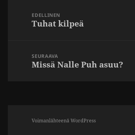
Artikkelien
selaus
EDELLINEN
Tuhat kilpeä
Edellinen
artikkeli:
SEURAAVA
Missä Nalle Puh asuu?
Seuraava
artikkeli:
Voimanlähteenä WordPress