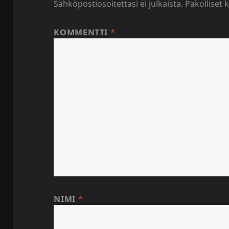
Sähköpostiosoitettasi ei julkaista.
Pakolliset 
KOMMENTTI
*
NIMI
*