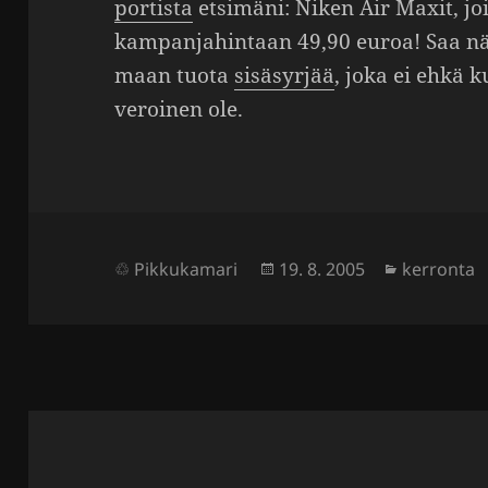
por­tista
etsi­mäni: Niken Air Maxit, jo
kampan­ja­hin­taan 49,90 euroa! Saa n
maan tuota
sisä­syrjää
, joka ei ehkä 
veroinen ole.
Julkaistu
Kategoria
Pikkukamari
19. 8. 2005
kerronta