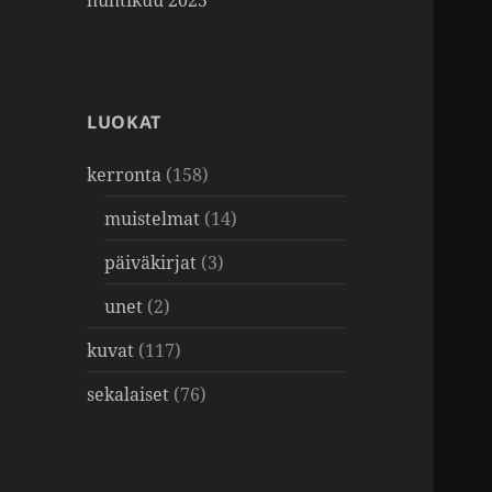
huhtikuu 2025
LUOKAT
kerronta
(158)
muistelmat
(14)
päiväkirjat
(3)
unet
(2)
kuvat
(117)
sekalaiset
(76)