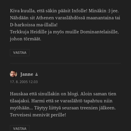
Kiva kuulla, että säkin pääsit Infolle! Minäkin :) jee.
Nähdään sit Athenen varas­läh­dössä maanan­taina tai
D-harkoissa ma-illalla!
Terk­kuja Heidille ja myös muille Domi­nan­te­lai­sille,
johon törmäät.
VASTAA
Janne
sanoo:
17. 8. 2005 12.03
Hauskaa että sinul­lakin on blogi. Aloin saman tien
tilaa­jaksi. Harmi että se varas­lähtö tapahtuu niin
myöhään... Täytyy liittyä seuraan tree­nien jälkeen.
Tervei­sesi menivät perille!
VASTAA