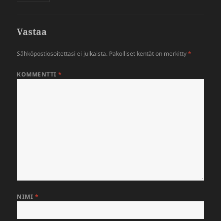
Vastaa
Sähköpostiosoitettasi ei julkaista.
Pakolliset kentät on merkitty
*
KOMMENTTI
*
NIMI
*