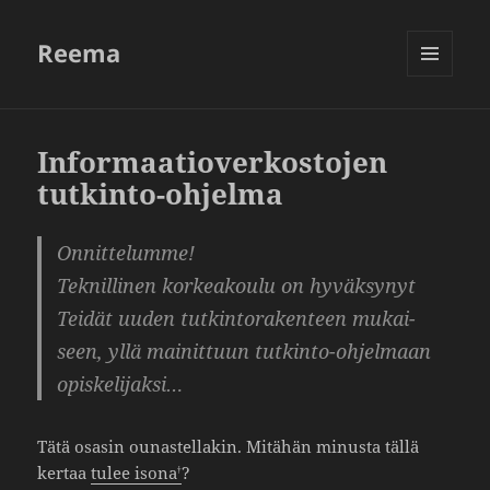
Reema
VALIKKO
JA
VIMPAIMET
Informaatioverkostojen
tutkinto-ohjelma
Onnit­te­lumme!
Teknil­linen korkea­koulu on hyväk­synyt
Teidät uuden tutkin­to­ra­ken­teen mukai­
seen, yllä mainit­tuun tutkinto-ohjel­maan
opis­ke­li­jaksi…
Tätä osasin ounas­tel­lakin. Mitähän minusta tällä
kertaa
tulee isona
?