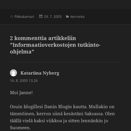
Julkaistu
Kategoriat
Pikkukamari
29. 7. 2005
kerronta
2 kommenttia artikkeliin
”Informaatioverkostojen tutkinto-
ohjelma”
Katariina Nyberg
sanoo:
16. 8. 2005 13.26
Moi Janne!
Osuin blogil­lesi Danin Blogin kautta. Mullakin on
tämmöinen, kerron siinä kesäs­täni Saksassa. Olen
täällä vielä kaksi viikkoa ja sitten lennänkin jo
Suomeen.