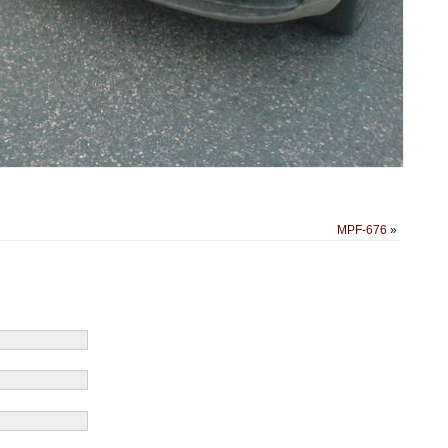
MPF-676
»