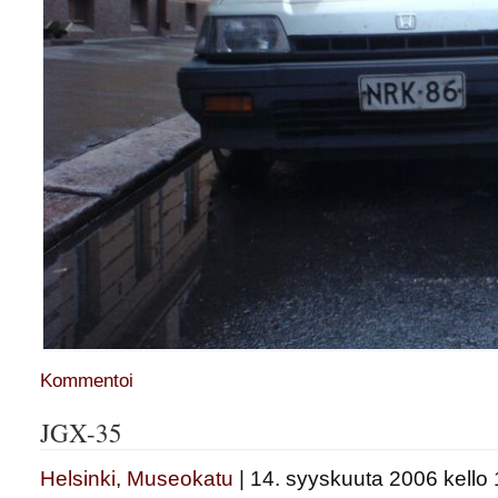
Kommentoi
JGX-35
Helsinki
,
Museokatu
| 14. syyskuuta 2006 kello