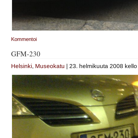
Kommentoi
GFM-230
Helsinki
,
Museokatu
| 23. helmikuuta 2008 kello