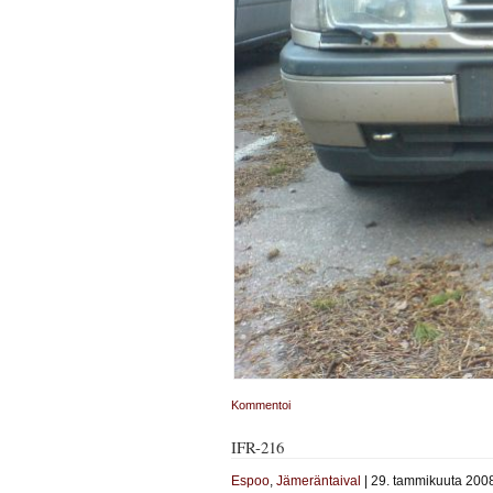
Kommentoi
IFR-216
Espoo
,
Jämeräntaival
| 29. tammikuuta 2008