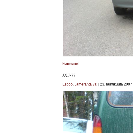
Kommentoi
JXF-77
Espoo
,
Jämeräntaival
| 23. huhtikuuta 2007 