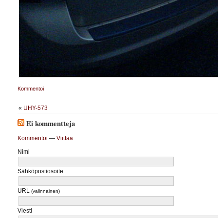
Kommentoi
«
UHY-573
Ei kommentteja
Kommentoi
—
Viittaa
Nimi
Sähköpostiosoite
URL
(valinnainen)
Viesti