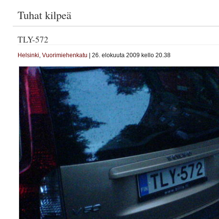
Tuhat kilpeä
TLY-572
Helsinki
,
Vuorimiehenkatu
| 26. elokuuta 2009 kello 20.38